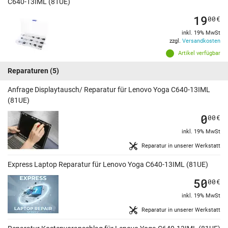
C640-13IML (81UE)
19
00
€
inkl. 19% MwSt
zzgl.
Versandkosten
Artikel verfügbar
Reparaturen
(5)
Anfrage Displaytausch/ Reparatur für Lenovo Yoga C640-13IML
(81UE)
0
00
€
inkl. 19% MwSt
Reparatur in unserer Werkstatt
Express Laptop Reparatur für Lenovo Yoga C640-13IML (81UE)
50
00
€
inkl. 19% MwSt
Reparatur in unserer Werkstatt