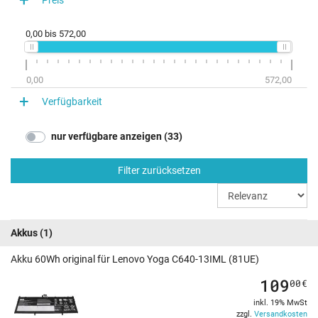
0,00
bis
572,00
0,00
572,00
Verfügbarkeit
nur verfügbare anzeigen (33)
Filter zurücksetzen
Akkus
(1)
Akku 60Wh original für Lenovo Yoga C640-13IML (81UE)
109
00
€
inkl. 19% MwSt
zzgl.
Versandkosten