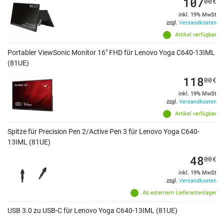
107
00
€
inkl. 19% MwSt
zzgl.
Versandkosten
Artikel verfügbar
Portabler ViewSonic Monitor 16" FHD für Lenovo Yoga C640-13IML
(81UE)
118
00
€
inkl. 19% MwSt
zzgl.
Versandkosten
Artikel verfügbar
Spitze für Precision Pen 2/Active Pen 3 für Lenovo Yoga C640-
13IML (81UE)
48
00
€
inkl. 19% MwSt
zzgl.
Versandkosten
Ab externem Lieferantenlager
USB 3.0 zu USB-C für Lenovo Yoga C640-13IML (81UE)