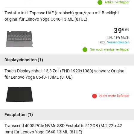
Artikel verfügbar
Tastatur inkl. Topcase UAE (arabisch) grau/grau mit Backlight
original für Lenovo Yoga C640-13IML (81UE)
39
00
€
inkl. 19% MwSt
zzgl.
Versandkosten
Nur noch wenige verfügbar
Displayeinheiten
(1)
Touch-Displayeinheit 13,3 Zoll (FHD 1920x1080) schwarz Original
für Lenovo Yoga C640-13IML (81UE)
Nicht mehr lieferbar
Festplatten
(1)
Transcend 400S PCIe NVMe SSD Festplatte 512GB (M.2 22 x 42
mm) für Lenovo Yoga C640-13IML (81UE)