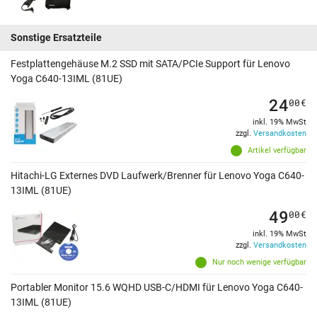
Sonstige Ersatzteile
Festplattengehäuse M.2 SSD mit SATA/PCIe Support für Lenovo
Yoga C640-13IML (81UE)
24
00
€
inkl. 19% MwSt
zzgl.
Versandkosten
Artikel verfügbar
Hitachi-LG Externes DVD Laufwerk/Brenner für Lenovo Yoga C640-
13IML (81UE)
49
00
€
inkl. 19% MwSt
zzgl.
Versandkosten
Nur noch wenige verfügbar
Portabler Monitor 15.6 WQHD USB-C/HDMI für Lenovo Yoga C640-
13IML (81UE)