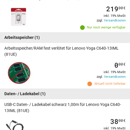
219
00
€
inkl. 19% MwSt
zzgl.
Versandkosten
Nur noch wenige verfügbar
Arbeitsspeicher
(1)
Arbeitsspeicher/RAM fest verlötet für Lenovo Yoga C640-13IML
(81UE)
0
00
€
inkl. 19% MwSt
zzgl.
Versandkosten
Aktuell nicht lieferbar
Daten- / Ladekabel
(1)
USB-C Daten- / Ladekabel schwarz 1,00m für Lenovo Yoga C640-
13IML (81UE)
38
00
€
inkl. 19% MwSt