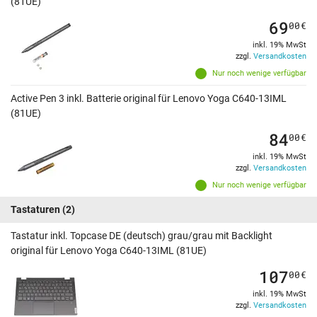
(81UE)
69
00
€
inkl. 19% MwSt
zzgl.
Versandkosten
Nur noch wenige verfügbar
Active Pen 3 inkl. Batterie original für Lenovo Yoga C640-13IML
(81UE)
84
00
€
inkl. 19% MwSt
zzgl.
Versandkosten
Nur noch wenige verfügbar
Tastaturen
(2)
Tastatur inkl. Topcase DE (deutsch) grau/grau mit Backlight
original für Lenovo Yoga C640-13IML (81UE)
107
00
€
inkl. 19% MwSt
zzgl.
Versandkosten