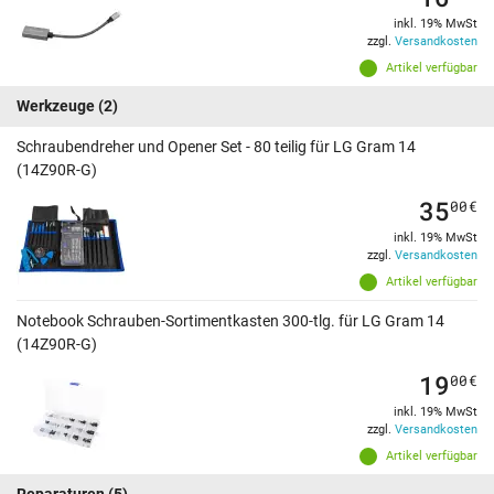
inkl. 19% MwSt
zzgl.
Versandkosten
Artikel verfügbar
Werkzeuge
(2)
Schraubendreher und Opener Set - 80 teilig für LG Gram 14
(14Z90R-G)
35
00
€
inkl. 19% MwSt
zzgl.
Versandkosten
Artikel verfügbar
Notebook Schrauben-Sortimentkasten 300-tlg. für LG Gram 14
(14Z90R-G)
19
00
€
inkl. 19% MwSt
zzgl.
Versandkosten
Artikel verfügbar
Reparaturen
(5)