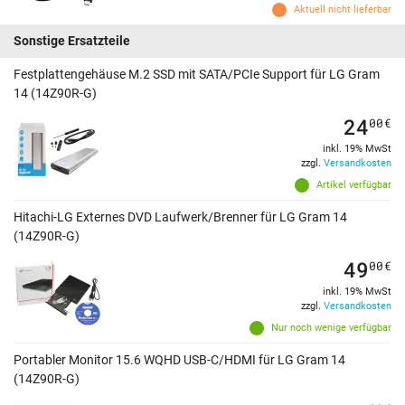
Aktuell nicht lieferbar
Sonstige Ersatzteile
Festplattengehäuse M.2 SSD mit SATA/PCIe Support für LG Gram
14 (14Z90R-G)
24
00
€
inkl. 19% MwSt
zzgl.
Versandkosten
Artikel verfügbar
Hitachi-LG Externes DVD Laufwerk/Brenner für LG Gram 14
(14Z90R-G)
49
00
€
inkl. 19% MwSt
zzgl.
Versandkosten
Nur noch wenige verfügbar
Portabler Monitor 15.6 WQHD USB-C/HDMI für LG Gram 14
(14Z90R-G)