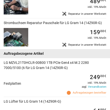
489
inkl. 19% MwSt
Reparatur in unserer Werkstatt
Strombuchsen Reparatur Pauschale für LG Gram 14 (14Z90R-G)
159
00
€
inkl. 19% MwSt
Reparatur in unserer Werkstatt
Auftragsbezogene Artikel
LG MZVL21T0HCLR-00B00 1TB PCIe Gen4 x4 M.2 2280
7000/5100 (6 für LG Gram 14 (14Z90R-G)
249
00
€
inkl. 19% MwSt
Festplatten
zzgl.
Versandkosten
Auftragsbezogen bestellbar
LG Lüfter für LG Gram 14 (14Z90R-G)
00
€