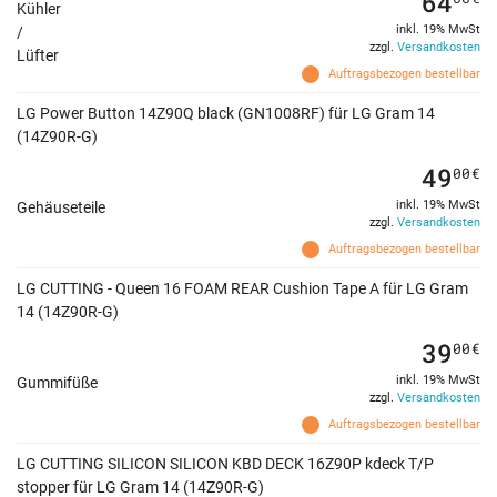
64
Kühler
inkl. 19% MwSt
/
zzgl.
Versandkosten
Lüfter
Auftragsbezogen bestellbar
LG Power Button 14Z90Q black (GN1008RF) für LG Gram 14
(14Z90R-G)
49
00
€
inkl. 19% MwSt
Gehäuseteile
zzgl.
Versandkosten
Auftragsbezogen bestellbar
LG CUTTING - Queen 16 FOAM REAR Cushion Tape A für LG Gram
14 (14Z90R-G)
39
00
€
inkl. 19% MwSt
Gummifüße
zzgl.
Versandkosten
Auftragsbezogen bestellbar
LG CUTTING SILICON SILICON KBD DECK 16Z90P kdeck T/P
stopper für LG Gram 14 (14Z90R-G)