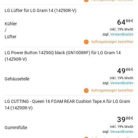
LG Lüfter für LG Gram 14 (14Z90R-V)
64
00
€
Kühler
inkl. 19% MwSt
/
zzgl.
Versandkosten
Lüfter
Auftragsbezogen bestellbar
LG Power Button 14Z90Q black (GN1008RF) für LG Gram 14
(14Z90R-V)
49
00
€
inkl. 19% MwSt
Gehäuseteile
zzgl.
Versandkosten
Auftragsbezogen bestellbar
LG CUTTING - Queen 16 FOAM REAR Cushion Tape A für LG Gram
14 (14Z90R-V)
39
00
€
inkl. 19% MwSt
Gummifüße
zzgl.
Versandkosten