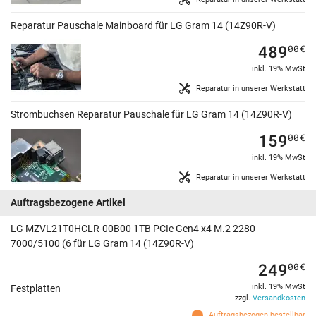
Reparatur Pauschale Mainboard für LG Gram 14 (14Z90R-V)
489
00
€
inkl. 19% MwSt
Reparatur in unserer Werkstatt
Strombuchsen Reparatur Pauschale für LG Gram 14 (14Z90R-V)
159
00
€
inkl. 19% MwSt
Reparatur in unserer Werkstatt
Auftragsbezogene Artikel
LG MZVL21T0HCLR-00B00 1TB PCIe Gen4 x4 M.2 2280
7000/5100 (6 für LG Gram 14 (14Z90R-V)
249
00
€
inkl. 19% MwSt
Festplatten
zzgl.
Versandkosten
Auftragsbezogen bestellbar