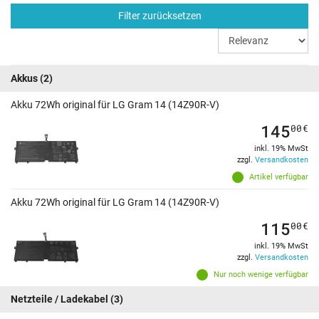
Filter zurücksetzen
Akkus
(2)
Akku 72Wh original für LG Gram 14 (14Z90R-V)
145
00
€
inkl. 19% MwSt
zzgl.
Versandkosten
Artikel verfügbar
Akku 72Wh original für LG Gram 14 (14Z90R-V)
115
00
€
inkl. 19% MwSt
zzgl.
Versandkosten
Nur noch wenige verfügbar
Netzteile / Ladekabel
(3)