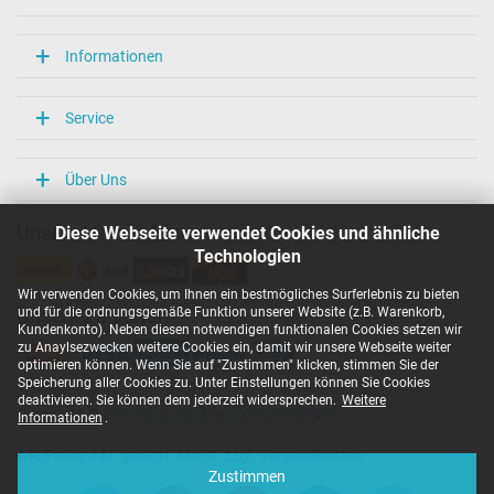
Informationen
Service
Über Uns
Diese Webseite verwendet Cookies und ähnliche
Unsere Versandarten
Technologien
Wir verwenden Cookies, um Ihnen ein bestmögliches Surferlebnis zu bieten
und für die ordnungsgemäße Funktion unserer Website (z.B. Warenkorb,
Unsere Zahlarten
Kundenkonto). Neben diesen notwendigen funktionalen Cookies setzen wir
zu Anaylsezwecken weitere Cookies ein, damit wir unsere Webseite weiter
optimieren können. Wenn Sie auf "Zustimmen" klicken, stimmen Sie der
Speicherung aller Cookies zu. Unter Einstellungen können Sie Cookies
deaktivieren. Sie können dem jederzeit widersprechen.
Weitere
Copyright ©
IPC-Computer Deutschland GmbH
Informationen
.
Alle Preise inkl. gesetzl. MwSt. zzgl. Versandkosten
Zustimmen