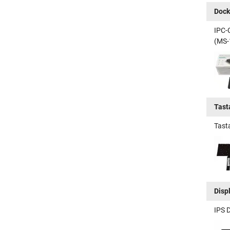
Dock
IPC-
(MS-
Tast
Tast
Disp
IPS 