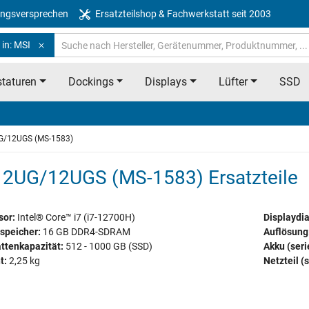
ngsversprechen
Ersatzteilshop & Fachwerkstatt seit 2003
in: MSI
taturen
Dockings
Displays
Lüfter
SSD
G/12UGS (MS-1583)
2UG/12UGS (MS-1583) Ersatzteile
sor:
Intel® Core™ i7 (i7-12700H)
Displaydi
speicher:
16 GB DDR4-SDRAM
Auflösung
ttenkapazität:
512 - 1000 GB (SSD)
Akku (ser
t:
2,25 kg
Netzteil (