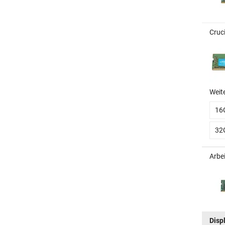
Cruc
Weit
16
32
Arbe
Disp