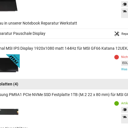
au in unserer Notebook Reparatur Werkstatt
aratur Pauschale Display
Repa
inal MSI IPS Display 1920x1080 matt 144Hz für MSI GF66 Katana 12U
Nich
EOL 
Was 
platten
(4)
ung PM9A1 PCIe NVMe SSD Festplatte 1TB (M.2 22 x 80 mm) für MSI
Arti