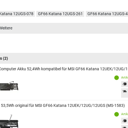
Katana 12UGS-078
GF66 Katana 12UGS-261
GF66 Katana 12UGS-
Katana 12UE-096
GF66 Katana 12UG-449
GF66 Katana 12UG-638D
Weitere
Katana 12UG-079
GF66 Katana 12UG-490
GF66 Katana 12UE-409
Katana 12UG-1242
GF66 Katana 12UGS-029
GF66 Katana 12UGS-
Katana 12UGS-402
GF66 Katana 12UGS-411
GF66 Katana 12UGS-
Katana 12UGS-661
GF66 Katana 12UGS-665
s
(2)
Computer Akku 52,4Wh kompatibel für MSI GF66 Katana 12UEK/12UG/
Arti
 53,5Wh original für MSI GF66 Katana 12UEK/12UG/12UGS (MS-1583)
Arti