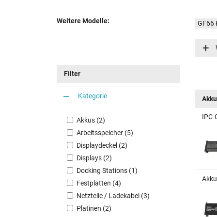
Weitere Modelle:
GF66 
GF66 
GF66 
GF66 
Filter
GF66 
GF66 
Kategorie
Akku
IPC-
Akkus (2)
Arbeitsspeicher (5)
Displaydeckel (2)
Displays (2)
Docking Stations (1)
Akku
Festplatten (4)
Netzteile / Ladekabel (3)
Platinen (2)