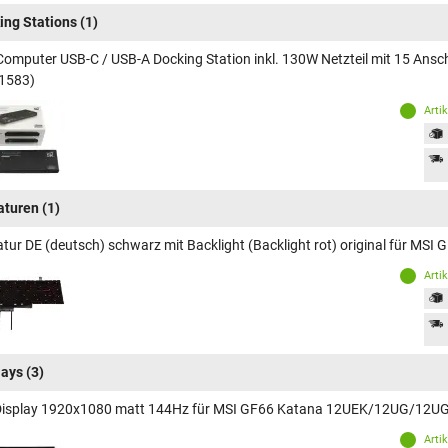
ing Stations
(1)
Computer USB-C / USB-A Docking Station inkl. 130W Netzteil mit 15 A
1583)
Arti
aturen
(1)
atur DE (deutsch) schwarz mit Backlight (Backlight rot) original für
Arti
lays
(3)
Display 1920x1080 matt 144Hz für MSI GF66 Katana 12UEK/12UG/12U
Arti