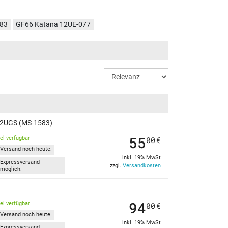
483
GF66 Katana 12UE-077
C
GF66 Katana 12UG-403
GF66 Katana 12UGS-602
218
GF66 Katana 12UGS-276
624
GF66 Katana 12UGS-660
12UGS (MS-1583)
55
kel verfügbar
00
€
Versand noch heute.
inkl. 19% MwSt
Expressversand
zzgl.
Versandkosten
möglich.
94
kel verfügbar
00
€
Versand noch heute.
inkl. 19% MwSt
Expressversand