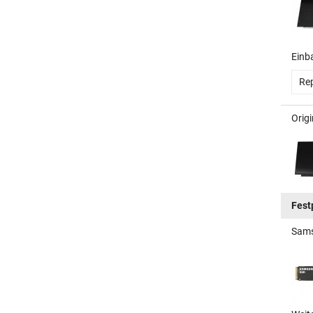
Einb
Rep
Orig
Fest
Sams