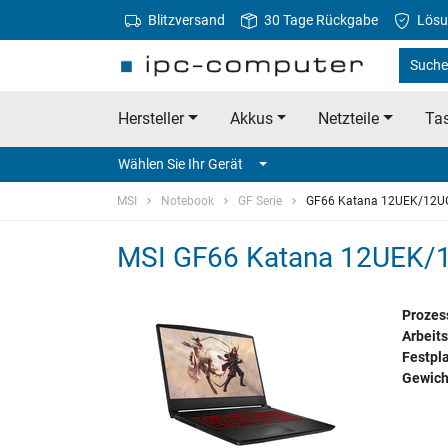
Blitzversand
30 Tage Rückgabe
Lösu
Suche 
Hersteller
Akkus
Netzteile
Tas
Wählen Sie Ihr Gerät
MSI
Notebook
GF Serie
GF66 Katana 12UEK/12U
MSI GF66 Katana 12UEK/1
Prozes
Arbeits
Festpla
Gewich