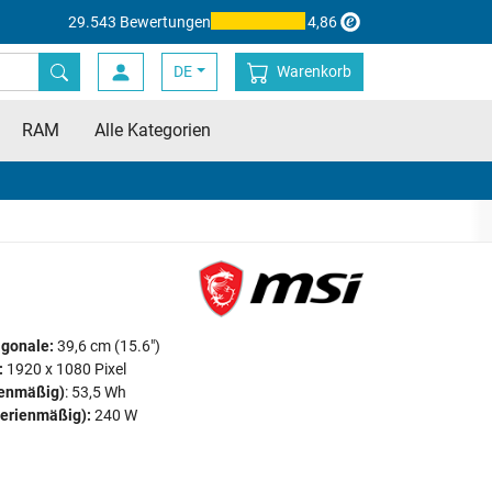
29.543 Bewertungen
4,86
DE
Warenkorb
RAM
Alle Kategorien
agonale:
39,6 cm (15.6")
:
1920 x 1080 Pixel
ienmäßig)
: 53,5 Wh
serienmäßig):
240 W