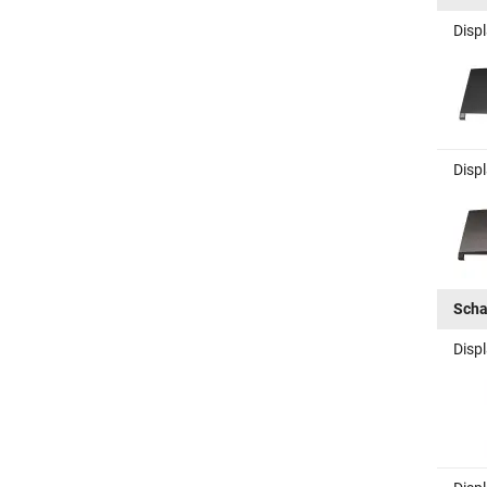
Disp
Disp
Scha
Disp