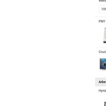
Weit
10
PNY 
Cruc
Arbe
Hyni