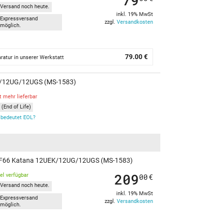
79
Versand noch heute.
inkl. 19% MwSt
Expressversand
zzgl.
Versandkosten
möglich.
79.00 €
ratur in unserer Werkstatt
EK/12UG/12UGS (MS-1583)
t mehr lieferbar
(End of Life)
bedeutet EOL?
 GF66 Katana 12UEK/12UG/12UGS (MS-1583)
209
kel verfügbar
00
€
Versand noch heute.
inkl. 19% MwSt
Expressversand
zzgl.
Versandkosten
möglich.