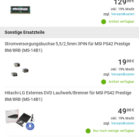
129
00
€
inkl. 19% MwSt
zzgl.
Versandkosten
Artikel verfügbar
Sonstige Ersatzteile
Stromversorgungsbuchse 5,5/2,5mm 3PIN für MSI PS42 Prestige
8M/8RB (MS-14B1)
19
00
€
inkl. 19% MwSt
zzgl.
Versandkosten
Artikel verfügbar
Hitachi-LG Externes DVD Laufwerk/Brenner für MSI PS42 Prestige
8M/8RB (MS-14B1)
49
00
€
inkl. 19% MwSt
zzgl.
Versandkosten
Nur noch wenige verfügbar