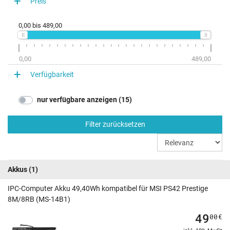
Preis
PS42 Prestige 8M-076 (0014B1-416)
PS42 Prestige 8M-076 (0014B1-432)
0,00
bis
489,00
PS42 Prestige 8M-076 (0014B1-437)
PS42 Prestige 8RB-059 (0014B1-060)
0,00
489,00
Verfügbarkeit
nur verfügbare anzeigen (15)
Filter zurücksetzen
Akkus
(1)
IPC-Computer Akku 49,40Wh kompatibel für MSI PS42 Prestige
8M/8RB (MS-14B1)
49
00
€