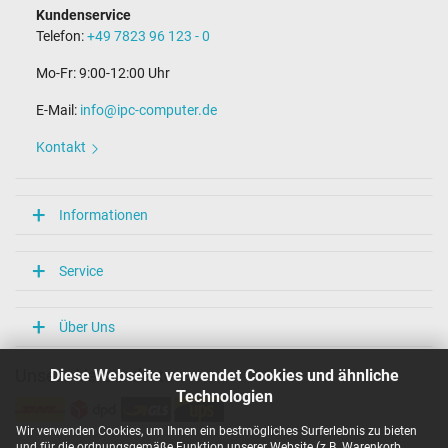
Kundenservice
Telefon:
+49 7823 96 123 - 0
Mo-Fr: 9:00-12:00 Uhr
E-Mail:
info@ipc-computer.de
Kontakt
Informationen
Service
Über Uns
Diese Webseite verwendet Cookies und ähnliche
Unsere Versandarten
Technologien
Wir verwenden Cookies, um Ihnen ein bestmögliches Surferlebnis zu bieten
und für die ordnungsgemäße Funktion unserer Website (z.B. Warenkorb,