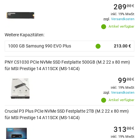
209
00
€
inkl. 19% MwSt
zzgl.
Versandkosten
Artikel verfügbar
Weitere Kapazitäten:
1000 GB Samsung 990 EVO Plus
213.00 €
PNY CS1030 PCIe NVMe SSD Festplatte 500GB (M.2 22 x 80 mm)
für MSI Prestige 14 A11SCX (MS-14C4)
99
00
€
inkl. 19% MwSt
zzgl.
Versandkosten
Artikel verfügbar
Crucial P3 Plus PCIe NVMe SSD Festplatte 2TB (M.2 22 x 80 mm)
für MSI Prestige 14 A11SCX (MS-14C4)
313
00
€
inkl. 19% MwSt