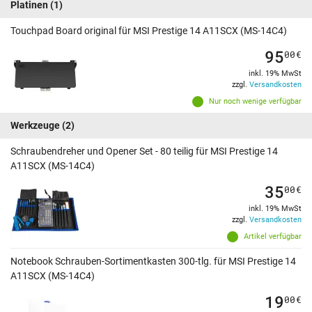
Platinen
(1)
Touchpad Board original für MSI Prestige 14 A11SCX (MS-14C4)
95
00
€
inkl. 19% MwSt
zzgl.
Versandkosten
Nur noch wenige verfügbar
Werkzeuge
(2)
Schraubendreher und Opener Set - 80 teilig für MSI Prestige 14
A11SCX (MS-14C4)
35
00
€
inkl. 19% MwSt
zzgl.
Versandkosten
Artikel verfügbar
Notebook Schrauben-Sortimentkasten 300-tlg. für MSI Prestige 14
A11SCX (MS-14C4)
19
00
€