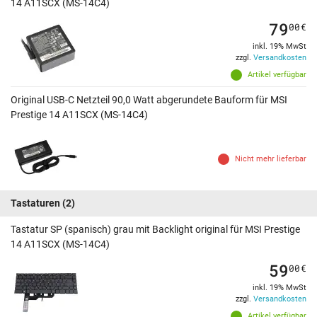
14 A11SCX (MS-14C4)
79
00
€
inkl. 19% MwSt
zzgl.
Versandkosten
Artikel verfügbar
Original USB-C Netzteil 90,0 Watt abgerundete Bauform für MSI
Prestige 14 A11SCX (MS-14C4)
Nicht mehr lieferbar
Tastaturen
(2)
Tastatur SP (spanisch) grau mit Backlight original für MSI Prestige
14 A11SCX (MS-14C4)
59
00
€
inkl. 19% MwSt
zzgl.
Versandkosten
Artikel verfügbar