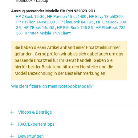
Notebook / Laptop
Auszug passender Modelle für P/N 932823-2C1
HP ZBook 15 G6
,
HP Pavilion 15-cs1400
,
HP Envy 13-ah0300
,
HP Pavilion 14-ce3000
,
HP EliteBook 840 G5
,
HP EliteBook 830
G5
,
HP ZBook 14u G5
,
HP EliteBook 745 G5
,
HP EliteBook 735
G5
,
HP mt44 Mobile Thin Client
Sie haben diesen Artikel anhand einer Ersatzteilnummer
gefunden. Gerne prüfen wir ob es sich dabei auch um das
passende Ersatzteil für Ihr Gerät handelt. Geben Sie
hierfür bei der Bestellung bitte den Hersteller und die
Modell Bezeichnung in der Bestellanmerkung an.
Wie identifiziere ich mein Notebook Modell?
Videos & Beiträge
FAQ/Expertentipps
Bewertungen