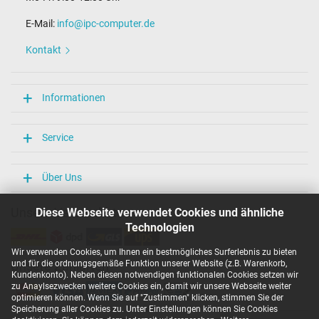
E-Mail:
info@ipc-computer.de
Kontakt
Informationen
Service
Über Uns
Unsere Versandarten
Diese Webseite verwendet Cookies und ähnliche
Technologien
Wir verwenden Cookies, um Ihnen ein bestmögliches Surferlebnis zu bieten
und für die ordnungsgemäße Funktion unserer Website (z.B. Warenkorb,
Unsere Zahlarten
Kundenkonto). Neben diesen notwendigen funktionalen Cookies setzen wir
zu Anaylsezwecken weitere Cookies ein, damit wir unsere Webseite weiter
optimieren können. Wenn Sie auf "Zustimmen" klicken, stimmen Sie der
Speicherung aller Cookies zu. Unter Einstellungen können Sie Cookies