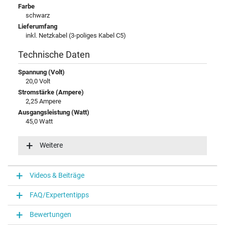
Farbe
schwarz
Lieferumfang
inkl. Netzkabel (3-poliges Kabel C5)
Technische Daten
Spannung (Volt)
20,0 Volt
Stromstärke (Ampere)
2,25 Ampere
Ausgangsleistung (Watt)
45,0 Watt
Zusätzliche Ausgangsleistung
5V / 2A / 10,0W
Weitere
Eingangsspannung
100-240V / 50-60Hz
Energieeffizienz
Videos & Beiträge
VI
Funktions-LED
FAQ/Expertentipps
Funktions-LED im Stecker
Bewertungen
Notebook Stecker