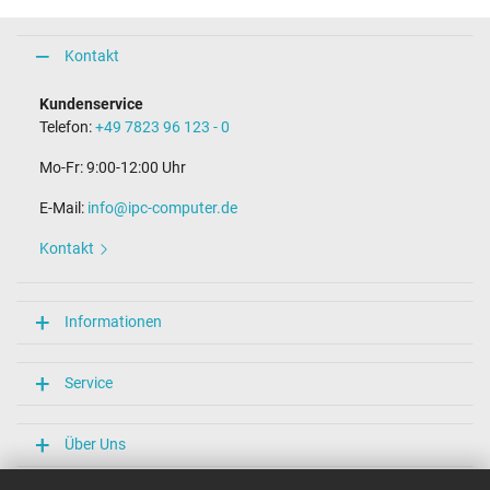
Steckertyp / -form
USB-C / 180° gerade
Kontakt
Länge Anschlusskabel (m) (ca.)
1.80 m
Kundenservice
Telefon:
+49 7823 96 123 - 0
Maße
Mo-Fr: 9:00-12:00 Uhr
Länge / Breite / Höhe
87 mm / 55 mm / 22 mm
E-Mail:
info@ipc-computer.de
Weitere Daten
Kontakt
Überlast-, kurzschluss- und überhitzungsgeschützt
Ja
Prüfsiegel
Informationen
CCC
CE
N
Service
NOM NYCE
PSE
Singapore Safety Mark
Über Uns
TÜV Geprüfte Sicherheit
UL Listed