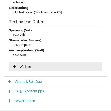
schwarz
Lieferumfang
inkl. Netzkabel (3-poliges Kabel C5)
Technische Daten
Spannung (Volt)
19,0 Volt
Stromstärke (Ampere)
3,42 Ampere
Ausgangsleistung (Watt)
65,0 Watt
Eingangsspannung
100-240V / 50-60Hz
Weitere
Energieeffizienz
V
Videos & Beiträge
Notebook Stecker
FAQ/Expertentipps
Steckertyp / -form
rund / 90° abgewinkelt
Bewertungen
Steckerlänge (mm)
11,0 mm