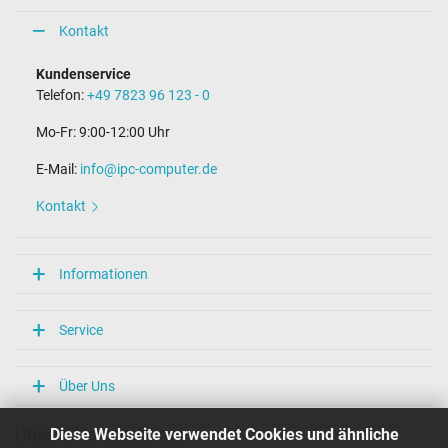
Steckerdurchmesser außen / innen
5,5 mm / 1,7 mm
Kontakt
Stift im Stecker
Nein
Kundenservice
Länge Anschlusskabel (m) (ca.)
Telefon:
+49 7823 96 123 - 0
1.75 m
Mo-Fr: 9:00-12:00 Uhr
Maße
E-Mail:
info@ipc-computer.de
Länge / Breite / Höhe
105 mm / 45 mm / 30 mm
Kontakt
Weitere Daten
Überlast-, kurzschluss- und überhitzungsgeschützt
Informationen
Ja
Prüfsiegel
CCC
Service
CE
N
NOM NYCE
Über Uns
PCT
PSE
Diese Webseite verwendet Cookies und ähnliche
Unsere Versandarten
Singapore Safety Mark