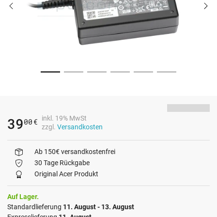
inkl. 19% MwSt
39
00
€
zzgl.
Versandkosten
Ab 150€ versandkostenfrei
30 Tage Rückgabe
Original Acer Produkt
Auf Lager.
Standardlieferung
11. August - 13. August
Expresslieferung
11. August