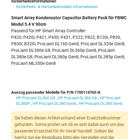
Sicherheitsinformationen
Sicherheits- & Herstellerkontakt-Informationen
Smart Array Kondensator Capacitor Battery Pack für FBWC
Modul 5.4 V 90cm
Passend für HP Smart Array Controller:
P420, P420i, P421, P430, P431, P222, P822, B120i, P830,
P830i, B320i, ProLiant DL160 Gen8, ProLiant DL320e Gen8,
ProLiant DL360e G8, ProLiant DL360p Gen8, ProLiant
DL380e G8, ProLiant DL380p Gen8, ProLiant DL385p Gen8,
ProLiant ML350e Gen8
Auszug passender Modelle für P/N 1700114765.N
HP ProLiant DL360 G8
,
HP ProLiant DL360 G8
,
HP ProLiant
DL360P
,
HP ProLiant DL380 Gen8
,
HP ProLiant DL385 Gen8
Sie haben diesen Artikel anhand einer Ersatzteilnummer
gefunden. Gerne prüfen wir ob es sich dabei auch um das
passende Ersatzteil für Ihr Gerät handelt. Geben Sie
hierfür bei der Bestellung bitte den Hersteller und die