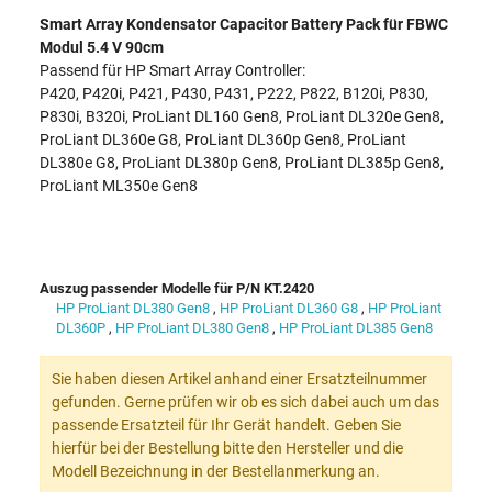
Smart Array Kondensator Capacitor Battery Pack für FBWC
Modul 5.4 V 90cm
Passend für HP Smart Array Controller:
P420, P420i, P421, P430, P431, P222, P822, B120i, P830,
P830i, B320i, ProLiant DL160 Gen8, ProLiant DL320e Gen8,
ProLiant DL360e G8, ProLiant DL360p Gen8, ProLiant
DL380e G8, ProLiant DL380p Gen8, ProLiant DL385p Gen8,
ProLiant ML350e Gen8
Auszug passender Modelle für P/N KT.2420
HP ProLiant DL380 Gen8
,
HP ProLiant DL360 G8
,
HP ProLiant
DL360P
,
HP ProLiant DL380 Gen8
,
HP ProLiant DL385 Gen8
Sie haben diesen Artikel anhand einer Ersatzteilnummer
gefunden. Gerne prüfen wir ob es sich dabei auch um das
passende Ersatzteil für Ihr Gerät handelt. Geben Sie
hierfür bei der Bestellung bitte den Hersteller und die
Modell Bezeichnung in der Bestellanmerkung an.