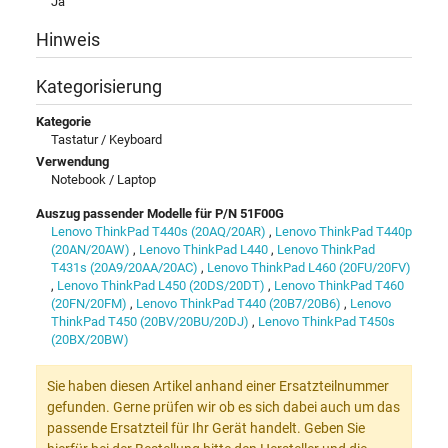
Ja
Hinweis
Kategorisierung
Kategorie
Tastatur / Keyboard
Verwendung
Notebook / Laptop
Auszug passender Modelle für P/N 51F00G
Lenovo ThinkPad T440s (20AQ/20AR)
,
Lenovo ThinkPad T440p
(20AN/20AW)
,
Lenovo ThinkPad L440
,
Lenovo ThinkPad
T431s (20A9/20AA/20AC)
,
Lenovo ThinkPad L460 (20FU/20FV)
,
Lenovo ThinkPad L450 (20DS/20DT)
,
Lenovo ThinkPad T460
(20FN/20FM)
,
Lenovo ThinkPad T440 (20B7/20B6)
,
Lenovo
ThinkPad T450 (20BV/20BU/20DJ)
,
Lenovo ThinkPad T450s
(20BX/20BW)
Sie haben diesen Artikel anhand einer Ersatzteilnummer
gefunden. Gerne prüfen wir ob es sich dabei auch um das
passende Ersatzteil für Ihr Gerät handelt. Geben Sie