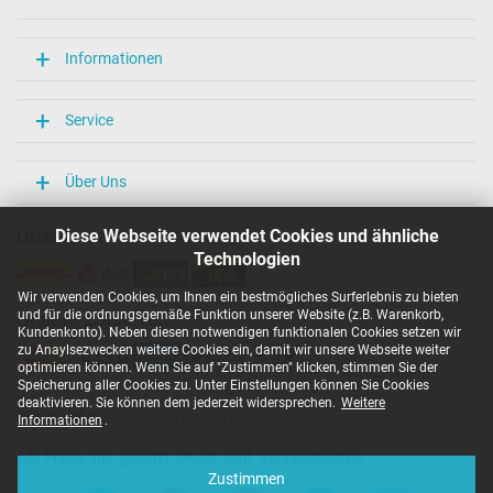
Informationen
Service
Über Uns
Unsere Versandarten
Diese Webseite verwendet Cookies und ähnliche
Technologien
Wir verwenden Cookies, um Ihnen ein bestmögliches Surferlebnis zu bieten
und für die ordnungsgemäße Funktion unserer Website (z.B. Warenkorb,
Unsere Zahlarten
Kundenkonto). Neben diesen notwendigen funktionalen Cookies setzen wir
zu Anaylsezwecken weitere Cookies ein, damit wir unsere Webseite weiter
optimieren können. Wenn Sie auf "Zustimmen" klicken, stimmen Sie der
Speicherung aller Cookies zu. Unter Einstellungen können Sie Cookies
deaktivieren. Sie können dem jederzeit widersprechen.
Weitere
Copyright ©
IPC-Computer Deutschland GmbH
Informationen
.
Alle Preise inkl. gesetzl. MwSt. zzgl. Versandkosten
Zustimmen