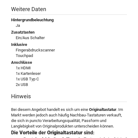
Weitere Daten
Hintergrundbeleuchtung
Ja
Zusatztasten
Ein/Aus Schalter
Inklusive
Fingerabdruckscanner
Touchpad
Anschlüsse
1x HDMI
1x Kartenleser
1x USB Typ C
2x USB
Hinweis
Bei diesem Angebot handelt es sich um eine
Originaltastatur
. Im
Markt werden jedoch auch häufig Nachbau-Tastaturen verkauft,
die sich in puncto Verarbeitungsqualität, Passform und
Langlebigkeit von Originalprodukten unterscheiden können.
Die
Vorteile
der
Originaltastatur
sind: