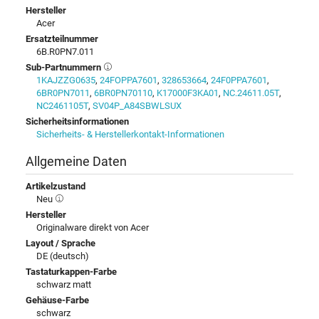
Hersteller
Acer
Ersatzteilnummer
6B.R0PN7.011
Sub-Partnummern
1KAJZZG0635
,
24FOPPA7601
,
328653664
,
24F0PPA7601
,
6BR0PN7011
,
6BR0PN70110
,
K17000F3KA01
,
NC.24611.05T
,
NC2461105T
,
SV04P_A84SBWLSUX
Sicherheitsinformationen
Sicherheits- & Herstellerkontakt-Informationen
Allgemeine Daten
Artikelzustand
Neu
Hersteller
Originalware direkt von Acer
Layout / Sprache
DE (deutsch)
Tastaturkappen-Farbe
schwarz matt
Gehäuse-Farbe
schwarz