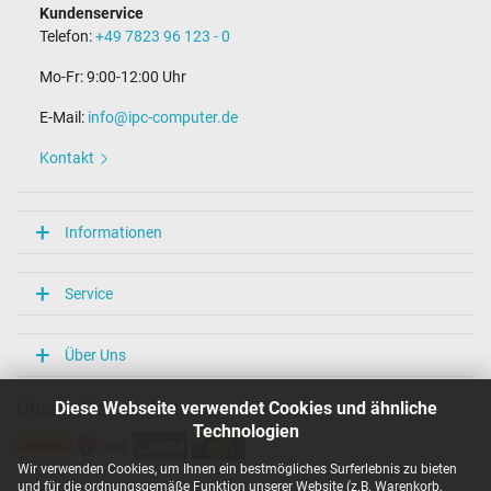
Kundenservice
Telefon:
+49 7823 96 123 - 0
Mo-Fr: 9:00-12:00 Uhr
E-Mail:
info@ipc-computer.de
Kontakt
Informationen
Service
Über Uns
Diese Webseite verwendet Cookies und ähnliche
Unsere Versandarten
Technologien
Wir verwenden Cookies, um Ihnen ein bestmögliches Surferlebnis zu bieten
und für die ordnungsgemäße Funktion unserer Website (z.B. Warenkorb,