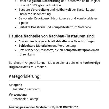
Exact die
gleiche Beschriftung
der Tasten wie beim Original
– damit 100% gleiche Funktion
Bessere
Verarbeitung
und
Haltbarkeit
der Tastenkappen
und deren Beschriftung
Gewohnter
Druckpunkt
für präziseres und komfortableres
Tippen
Perfekte
Passform
und
Kompatibilität
zum Notebook
Häufige
Nachteile
von
Nachbau-Tastaturen
sind:
Abweichende oder schnell
abblätternde Beschriftungen
Schlechtere Materialien
und Verarbeitung
Unzureichende Passform, die zu
Kompatibilitätsproblemen
führen kann
Bei diesem Angebot können Sie also sicher sein, eine
hochwertige
Originaltastatur
zu erhalten.
Kategorisierung
Kategorie
Tastatur / Keyboard
Verwendung
Notebook / Laptop
Auszug passender Modelle für P/N 6B.R0PN7.011