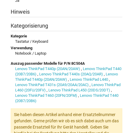
Ja
Hinweis
Kategorisierung
Kategorie
Tastatur / Keyboard
Verwendung
Notebook / Laptop
Auszug passender Modelle für P/N 8C504A
Lenovo ThinkPad T440p (20AN/20AW)
,
Lenovo ThinkPad T440
(20B7/20B6)
,
Lenovo ThinkPad T440s (20AQ/20AR)
,
Lenovo
ThinkPad T440p (20AN/20AW)
,
Lenovo ThinkPad L440
,
Lenovo ThinkPad T431s (20A9/20AA/20AC)
,
Lenovo ThinkPad
L460 (20FU/20FV)
,
Lenovo ThinkPad L450 (20DS/20DT)
,
Lenovo ThinkPad T460 (20FN/20FM)
,
Lenovo ThinkPad T440
(20B7/20B6)
Sie haben diesen Artikel anhand einer Ersatzteilnummer
gefunden. Gerne prüfen wir ob es sich dabei auch um das
passende Ersatzteil für Ihr Gerät handelt. Geben Sie