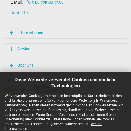
E-Mail:
info@ipc-computer.de
Kontakt
Informationen
Service
Über Uns
Unsere Versandarten
Diese Webseite verwendet Cookies und ähnliche
Technologien
Wir verwenden Cookies, um Ihnen ein bestmögliches Surferlebnis zu bieten
und für die ordnungsgemäße Funktion unserer Website (z.B. Warenkorb,
Unsere Zahlarten
Kundenkonto). Neben diesen notwendigen funktionalen Cookies setzen wir
zu Anaylsezwecken weitere Cookies ein, damit wir unsere Webseite weiter
optimieren können. Wenn Sie auf "Zustimmen" klicken, stimmen Sie der
Speicherung aller Cookies zu. Unter Einstellungen können Sie Cookies
deaktivieren. Sie können dem jederzeit widersprechen.
Weitere
Copyright ©
IPC-Computer Deutschland GmbH
Informationen
.