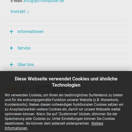
E-Mail:
info@ipc-computer.de
Kontakt
Informationen
Service
Über Uns
Diese Webseite verwendet Cookies und ähnliche
Unsere Versandarten
Technologien
Wir verwenden Cookies, um Ihnen ein bestmögliches Surferlebnis zu bieten
und für die ordnungsgemäße Funktion unserer Website (z.B. Warenkorb,
Unsere Zahlarten
Kundenkonto). Neben diesen notwendigen funktionalen Cookies setzen wir
zu Anaylsezwecken weitere Cookies ein, damit wir unsere Webseite weiter
optimieren können. Wenn Sie auf "Zustimmen" klicken, stimmen Sie der
Speicherung aller Cookies zu. Unter Einstellungen können Sie Cookies
deaktivieren. Sie können dem jederzeit widersprechen.
Weitere
Copyright ©
IPC-Computer Deutschland GmbH
Informationen
.