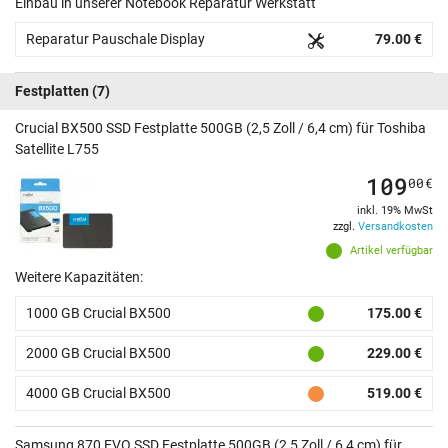
Einbau in unserer Notebook Reparatur Werkstatt
Reparatur Pauschale Display
79.00 €
Festplatten
(7)
Crucial BX500 SSD Festplatte 500GB (2,5 Zoll / 6,4 cm) für Toshiba
Satellite L755
109
00
€
inkl. 19% MwSt
zzgl.
Versandkosten
Artikel verfügbar
Weitere Kapazitäten:
1000 GB Crucial BX500
175.00 €
2000 GB Crucial BX500
229.00 €
4000 GB Crucial BX500
519.00 €
Samsung 870 EVO SSD Festplatte 500GB (2,5 Zoll / 6,4 cm) für