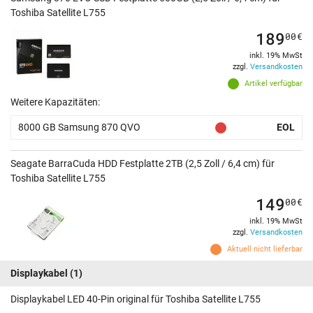
Toshiba Satellite L755
189
00
€
inkl. 19% MwSt
zzgl.
Versandkosten
Artikel verfügbar
Weitere Kapazitäten:
8000 GB Samsung 870 QVO
EOL
Seagate BarraCuda HDD Festplatte 2TB (2,5 Zoll / 6,4 cm) für
Toshiba Satellite L755
149
00
€
inkl. 19% MwSt
zzgl.
Versandkosten
Aktuell nicht lieferbar
Displaykabel
(1)
Displaykabel LED 40-Pin original für Toshiba Satellite L755