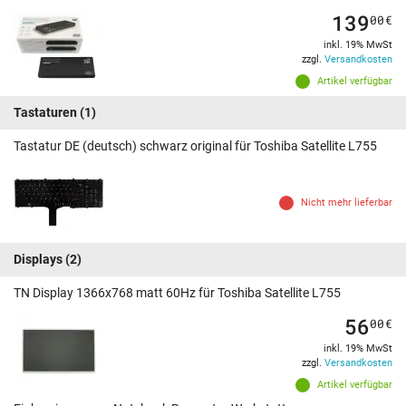
139
00
€
inkl. 19% MwSt
zzgl.
Versandkosten
Artikel verfügbar
Tastaturen
(1)
Tastatur DE (deutsch) schwarz original für Toshiba Satellite L755
Nicht mehr lieferbar
Displays
(2)
TN Display 1366x768 matt 60Hz für Toshiba Satellite L755
56
00
€
inkl. 19% MwSt
zzgl.
Versandkosten
Artikel verfügbar