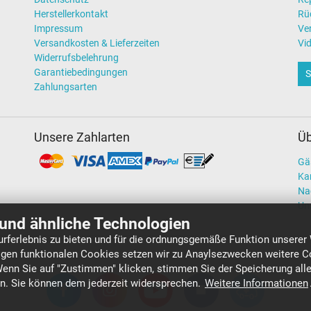
Herstellerkontakt
Rü
Impressum
Ve
Versandkosten & Lieferzeiten
Vi
Widerrufsbelehrung
Garantiebedingungen
S
Zahlungsarten
Unsere Zahlarten
Üb
Gä
Kar
Na
Un
und ähnliche Technologien
rferlebnis zu bieten und für die ordnungsgemäße Funktion unserer
gen funktionalen Cookies setzen wir zu Anaylsezwecken weitere Co
Wenn Sie auf "Zustimmen" klicken, stimmen Sie der Speicherung all
en. Sie können dem jederzeit widersprechen.
Weitere Informationen