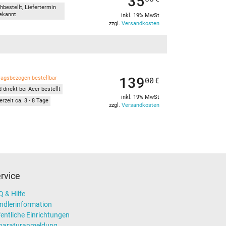
35
hbestellt, Liefertermin
ekannt
inkl. 19% MwSt
zzgl.
Versandkosten
139
ragsbezogen bestellbar
00
€
 direkt bei Acer bestellt
inkl. 19% MwSt
erzeit ca. 3 - 8 Tage
zzgl.
Versandkosten
rvice
 & Hilfe
ndlerinformation
entliche Einrichtungen
paraturanmeldung