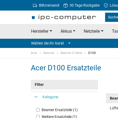
Blitzversand
30 Tage Rückgabe
Lösu
Suche 
Hersteller
Akkus
Netzteile
Tas
Wählen Sie Ihr Gerät
Acer
Beamer
Beamer D Serie
D100
Acer D100 Ersatzteile
Filter
Kategorie
Beam
Lüfte
Beamer Ersatzteile (1)
Weitere Ersatzteile (1)