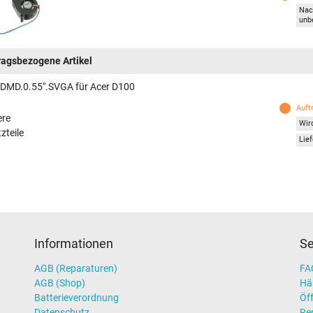
Nac
unb
ragsbezogene Artikel
 DMD.0.55".SVGA für Acer D100
Auft
ere
Wird
zteile
Lief
Informationen
Se
AGB (Reparaturen)
FAQ
AGB (Shop)
Hä
Batterieverordnung
Öff
Datenschutz
Re