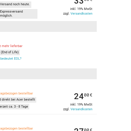
33
Versand noch heute.
inkl. 19% MwSt
Expressversand
zzgl.
Versandkosten
möglich.
t mehr lieferbar
(End of Life)
bedeutet EOL?
24
ragsbezogen bestellbar
00
€
 direkt bei Acer bestellt
inkl. 19% MwSt
erzeit ca. 3 - 8 Tage
zzgl.
Versandkosten
ragsbezogen bestellbar
00
€