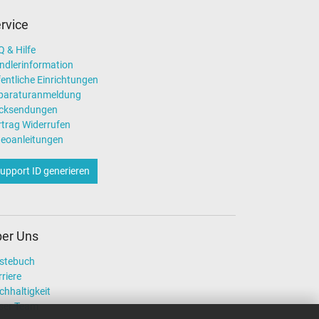
rvice
 & Hilfe
ndlerinformation
entliche Einrichtungen
paraturanmeldung
cksendungen
rtrag Widerrufen
deoanleitungen
upport ID generieren
er Uns
stebuch
riere
chhaltigkeit
ser Team