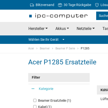
Blitzversand
30 Tage Rückgabe
Lösu
Suche 
Hersteller
Akkus
Netzteile
Tas
Wählen Sie Ihr Gerät
Acer
Beamer
Beamer P Serie
P1285
Acer P1285 Ersatzteile
Filter
Kategorie
Kühle
Lüfte
Beamer Ersatzteile (1)
Kabel (1)