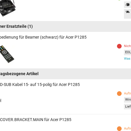
er Ersatzteile
(1)
bedienung für Beamer (schwarz) für Acer P1285
Nich
EOL 
Was 
ragsbezogene Artikel
 D-SUB Kabel 15- auf 15-polig für Acer P1285
Auft
Wird
l
Lief
 COVER.BRACKET.MAIN für Acer P1285
Auft