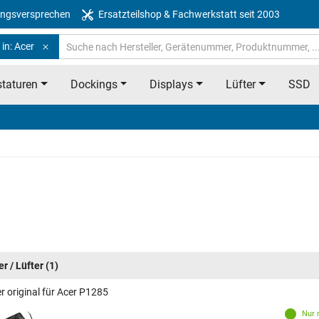
ngsversprechen
Ersatzteilshop & Fachwerkstatt seit 2003
in: Acer
taturen
Dockings
Displays
Lüfter
SSD
r / Lüfter
(1)
r original für Acer P1285
Nur 