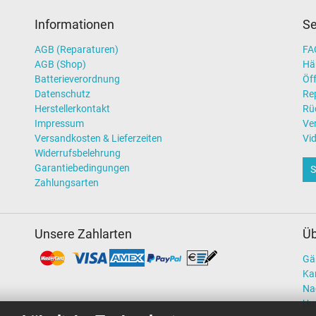
Informationen
Se
AGB (Reparaturen)
FAQ
AGB (Shop)
Hä
Batterieverordnung
Öff
Datenschutz
Re
Herstellerkontakt
Rü
Impressum
Ve
Versandkosten & Lieferzeiten
Vi
Widerrufsbelehrung
Garantiebedingungen
S
Zahlungsarten
Unsere Zahlarten
Üb
Gä
Kar
Na
Un