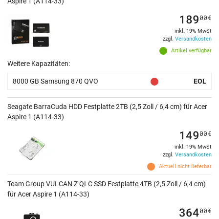
Aspire 1 (A114-33)
189
00
€
inkl. 19% MwSt
zzgl.
Versandkosten
Artikel verfügbar
Weitere Kapazitäten:
8000 GB Samsung 870 QVO
EOL
Seagate BarraCuda HDD Festplatte 2TB (2,5 Zoll / 6,4 cm) für Acer
Aspire 1 (A114-33)
149
00
€
inkl. 19% MwSt
zzgl.
Versandkosten
Aktuell nicht lieferbar
Team Group VULCAN Z QLC SSD Festplatte 4TB (2,5 Zoll / 6,4 cm)
für Acer Aspire 1 (A114-33)
364
00
€