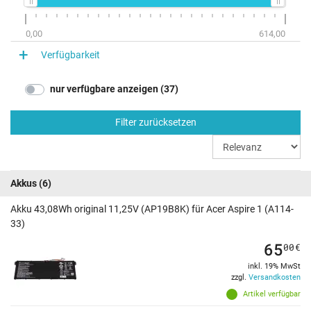
0,00
614,00
Verfügbarkeit
nur verfügbare anzeigen (37)
Filter zurücksetzen
Akkus
(6)
Akku 43,08Wh original 11,25V (AP19B8K) für Acer Aspire 1 (A114-
33)
65
00
€
inkl. 19% MwSt
zzgl.
Versandkosten
Artikel verfügbar