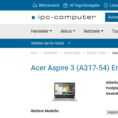
Blitzversand
30 Tage Rückgabe
Lösu
Suche 
Hersteller
Akkus
Netzteile
Tas
Wählen Sie Ihr Gerät
Acer
Notebook
Aspire Serie
Aspire 3 Serie
Asp
Acer Aspire 3 (A317-54) Er
Arbeits
Festpla
Gewich
Weitere Modelle:
Aspire