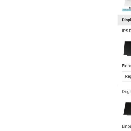
Disp
IPS 
Einb
Rep
Orig
Einb