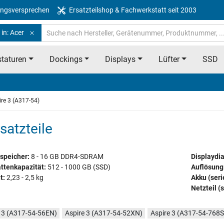
ngsversprechen
Ersatzteilshop & Fachwerkstatt seit 2003
in: Acer
taturen
Dockings
Displays
Lüfter
SSD
ire 3 (A317-54)
satzteile
speicher:
8 - 16 GB DDR4-SDRAM
Displaydi
ttenkapazität:
512 - 1000 GB (SSD)
Auflösung
t:
2,23 - 2,5 kg
Akku (ser
Netzteil (
 3 (A317-54-56EN)
Aspire 3 (A317-54-52XN)
Aspire 3 (A317-54-768S