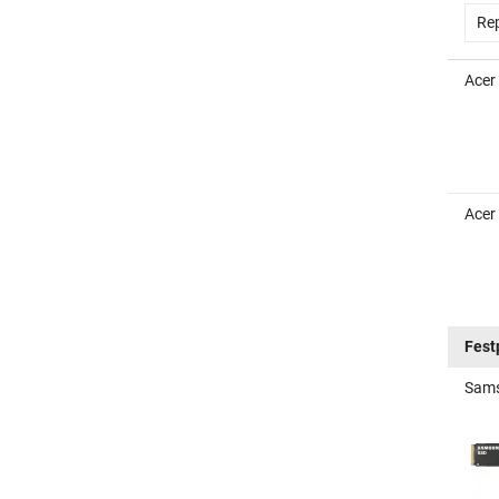
Rep
Acer
Acer
Fest
Sams