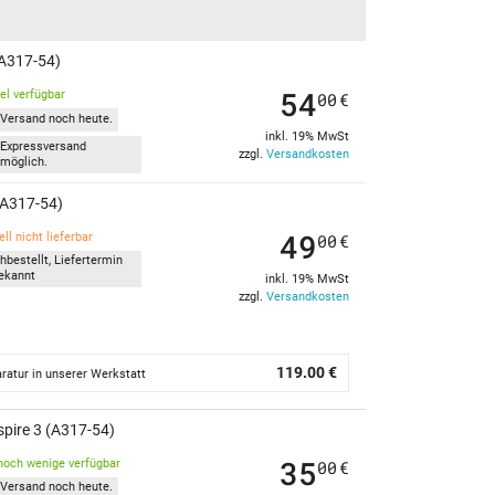
(A317-54)
54
kel verfügbar
00
€
Versand noch heute.
inkl. 19% MwSt
Expressversand
zzgl.
Versandkosten
möglich.
 (A317-54)
49
ll nicht lieferbar
00
€
hbestellt, Liefertermin
ekannt
inkl. 19% MwSt
zzgl.
Versandkosten
119.00 €
ratur in unserer Werkstatt
spire 3 (A317-54)
35
noch wenige verfügbar
00
€
Versand noch heute.