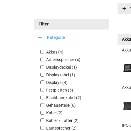
Aspire
Aspire
Aspire
Filter
Aspire
Aspire
Kategorie
Akku
Aspire
Akku
Aspire
Akkus (4)
Arbeitsspeicher (4)
Displaydeckel (1)
Displaykabel (1)
Displays (4)
Akku
Festplatten (5)
Flachbandkabel (2)
Gehäuseteile (6)
Kabel (2)
Kühler / Lüfter (2)
IPC-
Lautsprecher (2)