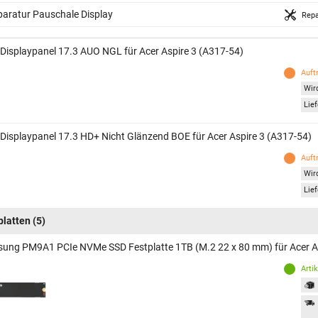
aratur Pauschale Display
Repa
 Displaypanel 17.3 AUO NGL für Acer Aspire 3 (A317-54)
Auft
Wird
Lief
 Displaypanel 17.3 HD+ Nicht Glänzend BOE für Acer Aspire 3 (A317-54)
Auft
Wird
Lief
platten
(5)
ung PM9A1 PCIe NVMe SSD Festplatte 1TB (M.2 22 x 80 mm) für Acer As
Arti