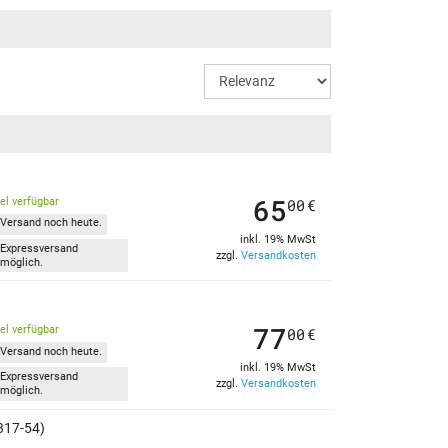
)
Aspire 3 (A317-54-59SV)
)
Aspire 3 (A317-54-3716)
F)
Aspire 3 (A317-54-5702)
W)
Aspire 3 (A317-54-520F)
)
Aspire 3 (A317-54-32H2)
)
Aspire 3 (A317-54-74BC)
)
Aspire 3 (A317-54-56GL)
65
kel verfügbar
00
€
Versand noch heute.
inkl. 19% MwSt
Expressversand
zzgl.
Versandkosten
möglich.
77
kel verfügbar
00
€
Versand noch heute.
inkl. 19% MwSt
Expressversand
zzgl.
Versandkosten
möglich.
317-54)