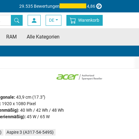
29.535 Bewertungen
4,86
DE
Warenkorb
RAM
Alle Kategorien
agonale:
43,9 cm (17.3")
:
1920 x 1080 Pixel
ienmäßig)
: 40 Wh / 42 Wh / 48 Wh
serienmäßig):
45 W / 65 W
)
Aspire 3 (A317-54-549S)