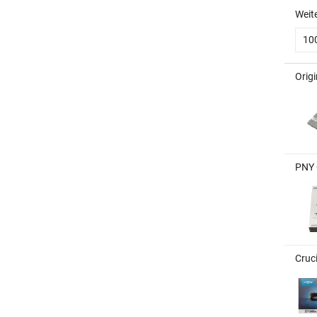
Weit
10
Origi
PNY 
Cruc