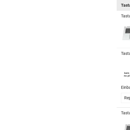
Tast
Tasta
Tasta
Einb
Re
Tasta