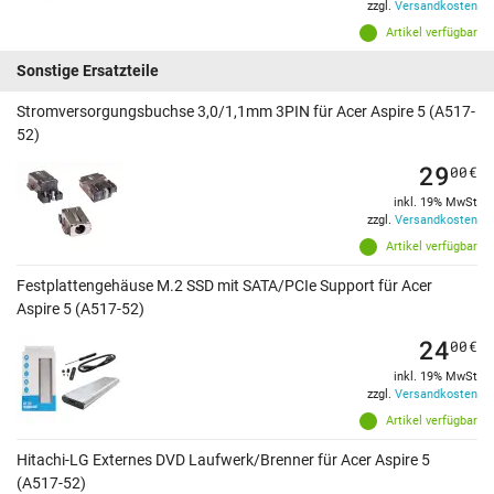
zzgl.
Versandkosten
Artikel verfügbar
Sonstige Ersatzteile
Stromversorgungsbuchse 3,0/1,1mm 3PIN für Acer Aspire 5 (A517-
52)
29
00
€
inkl. 19% MwSt
zzgl.
Versandkosten
Artikel verfügbar
Festplattengehäuse M.2 SSD mit SATA/PCIe Support für Acer
Aspire 5 (A517-52)
24
00
€
inkl. 19% MwSt
zzgl.
Versandkosten
Artikel verfügbar
Hitachi-LG Externes DVD Laufwerk/Brenner für Acer Aspire 5
(A517-52)