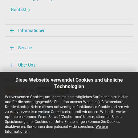
Kontakt
Informationen
Service
Über Uns
Diese Webseite verwendet Cookies und ähnliche
Unsere Versandarten
Technologien
Wir verwenden Cookies, um Ihnen ein bestmögliches Surferlebnis zu bieten
und für die ordnungsgemäße Funktion unserer Website (z.B. Warenkorb,
Unsere Zahlarten
Kundenkonto). Neben diesen notwendigen funktionalen Cookies setzen wir
zu Anaylsezwecken weitere Cookies ein, damit wir unsere Webseite weiter
optimieren können. Wenn Sie auf "Zustimmen" klicken, stimmen Sie der
Speicherung aller Cookies zu. Unter Einstellungen können Sie Cookies
deaktivieren. Sie können dem jederzeit widersprechen.
Weitere
Copyright ©
IPC-Computer Deutschland GmbH
Informationen
.