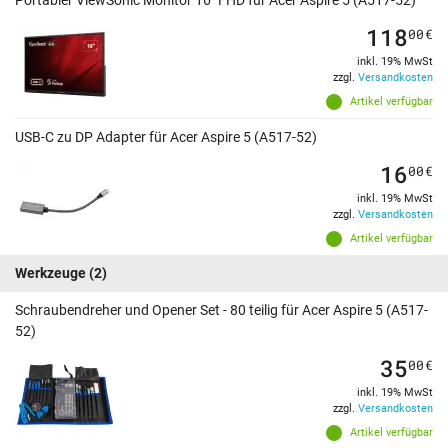
Portabler ViewSonic Monitor 16" FHD für Acer Aspire 5 (A517-52)
118
00
€
inkl. 19% MwSt
zzgl.
Versandkosten
Artikel verfügbar
USB-C zu DP Adapter für Acer Aspire 5 (A517-52)
16
00
€
inkl. 19% MwSt
zzgl.
Versandkosten
Artikel verfügbar
Werkzeuge
(2)
Schraubendreher und Opener Set - 80 teilig für Acer Aspire 5 (A517-
52)
35
00
€
inkl. 19% MwSt
zzgl.
Versandkosten
Artikel verfügbar