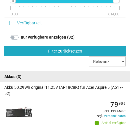
0,00
614,00
Verfügbarkeit
nur verfügbare anzeigen (32)
Filter zurücksetzen
Akkus
(3)
Akku 50,29Wh original 11,25V (AP18C8K) für Acer Aspire 5 (A517-
52)
79
00
€
inkl. 19% MwSt
zzgl.
Versandkosten
Artikel verfügbar