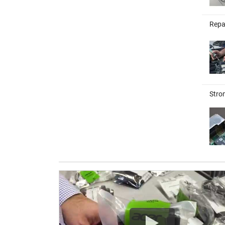
Repa
Stro