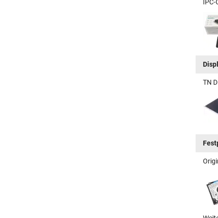
IPC-
Disp
TN D
Fest
Origi
Weit