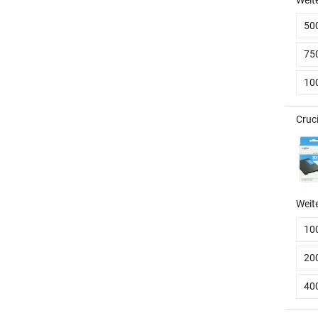
50
75
10
Cruc
Weit
10
20
40