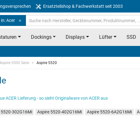
ngsversprechen
Ersatzteilshop & Fachwerkstatt seit 2003
in: Acer
taturen
Dockings
Displays
Lüfter
SSD
Aspire 5500 Serie
Aspire 5520
le
ue ACER Lieferung - so sieht Originalware von ACER aus
e 5520-302G16Mi
Aspire 5520-402G16Mi
Aspire 5520-6A2G16Mi
A