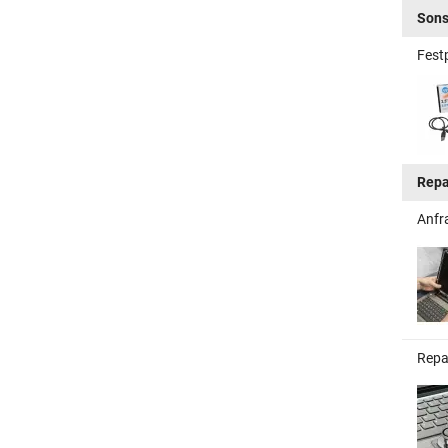
Sons
Fest
Repa
Anfr
Repa