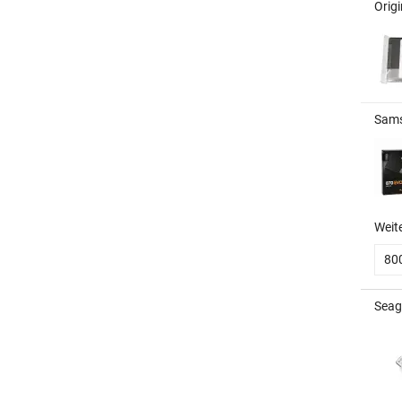
Origi
Sams
Weit
80
Seag