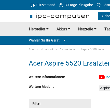
Blitzversand
30 Tage Rückgabe
Lösu
Suche 
Hersteller
Akkus
Netzteile
Tas
Wählen Sie Ihr Gerät
Acer
Notebook
Aspire Serie
Aspire 5000 Serie
Acer Aspire 5520 Ersatztei
Weitere Informationen:
ne
Weitere Modelle:
Aspir
Filter