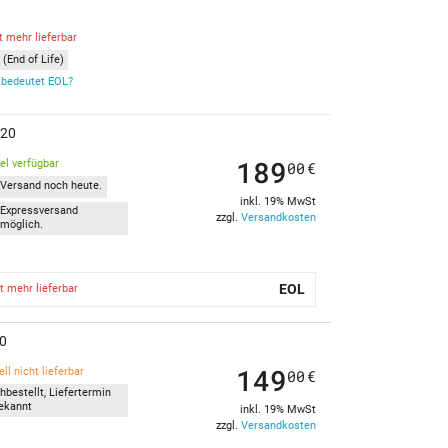
t mehr lieferbar
(End of Life)
bedeutet EOL?
520
189
kel verfügbar
00
€
Versand noch heute.
inkl. 19% MwSt
Expressversand
zzgl.
Versandkosten
möglich.
EOL
t mehr lieferbar
20
149
ll nicht lieferbar
00
€
hbestellt, Liefertermin
ekannt
inkl. 19% MwSt
zzgl.
Versandkosten