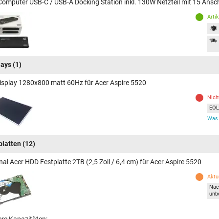
Computer USB-C / USB-A Docking Station inkl. 130W Netzteil mit 15 Ansc
Arti
lays
(1)
isplay 1280x800 matt 60Hz für Acer Aspire 5520
Nich
EOL 
Was 
platten
(12)
nal Acer HDD Festplatte 2TB (2,5 Zoll / 6,4 cm) für Acer Aspire 5520
Aktue
Nac
unb
ere Kapazitäten: