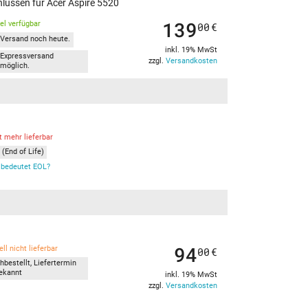
hlüssen für Acer Aspire 5520
139
kel verfügbar
00
€
Versand noch heute.
inkl. 19% MwSt
Expressversand
zzgl.
Versandkosten
möglich.
t mehr lieferbar
(End of Life)
bedeutet EOL?
94
ll nicht lieferbar
00
€
hbestellt, Liefertermin
ekannt
inkl. 19% MwSt
zzgl.
Versandkosten