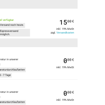
15
kel verfügbar
00
€
Versand noch heute.
inkl. 19% MwSt
Expressversand
zzgl.
Versandkosten
möglich.
0
00
€
ratur in unserer
t
inkl. 19% MwSt
araturdurchlaufzeiten
5 - 7 Tage
0
00
€
ratur in unserer
t
inkl. 19% MwSt
araturdurchlaufzeiten