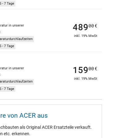
5 - 7 Tage
489
00
€
ratur in unserer
t
inkl. 19% MwSt
araturdurchlaufzeiten
5 - 7 Tage
159
00
€
ratur in unserer
t
inkl. 19% MwSt
araturdurchlaufzeiten
5 - 7 Tage
are von ACER aus
hbauten als Original ACER Ersatzteile verkauft.
en etc. erkennen.