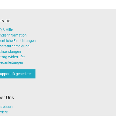
rvice
 & Hilfe
ndlerinformation
entliche Einrichtungen
paraturanmeldung
cksendungen
rtrag Widerrufen
deoanleitungen
upport ID generieren
er Uns
stebuch
riere