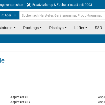
ngsversprechen
Ersatzteilshop & Fachwerkstatt seit 2003
in: Acer
taturen
Dockings
Displays
Lüfter
SSD
le
Aspire 6930
Aspi
Aspire 6930G
Aspi