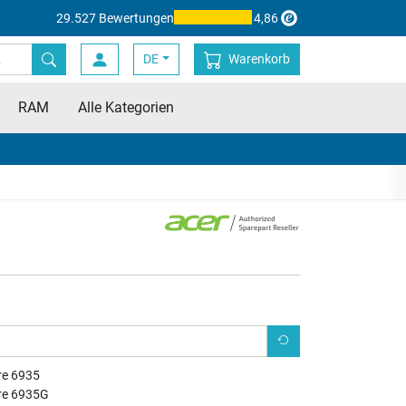
29.527 Bewertungen
4,86
DE
Warenkorb
RAM
Alle Kategorien
re 6935
re 6935G