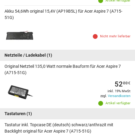
Artikel verfügbar
Akku 54,6Wh original 15,4V (AP19B5L) für Acer Aspire 7 (A715-
51G)
Nicht mehr lieferbar
Netzteile / Ladekabel
(1)
Original Netzteil 135,0 Watt normale Bauform für Acer Aspire 7
(A715-51G)
52
00
€
inkl. 19% MwSt
zzgl.
Versandkosten
Artikel verfügbar
Tastaturen
(1)
Tastatur inkl. Topcase DE (deutsch) schwarz/anthrazit mit
Backlight original für Acer Aspire 7 (A715-51G)