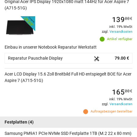
Original Acer IPS Display 1920x1080 matt 144Hz für Acer Aspire 7
(A715-51G)
139
00
€
inkl. 19% MwSt
zzgl.
Versandkosten
Artikel verfügbar
Einbau in unserer Notebook Reparatur Werkstatt
Reparatur Pauschale Display
79.00 €
Acer LCD Display 15.6 Zoll Breitbild Full HD entspiegelt BOE für Acer
Aspire 7 (A715-51G)
165
00
€
inkl. 19% MwSt
zzgl.
Versandkosten
Auftragsbezogen bestellbar
Festplatten
(4)
Samsung PM9A1 PCIe NVMe SSD Festplatte 1TB (M.2 22 x 80 mm)