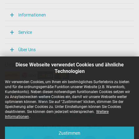
Informationen
Service
Über Uns
Diese Webseite verwendet Cookies und ähnliche
Unsere Versandarten
Technologien
Wir verwenden Cookies, um Ihnen ein bestmögliches Surferlebnis zu bieten
und für die ordnungsgemäße Funktion unserer Website (z.B. Warenkorb,
Unsere Zahlarten
Kundenkonto). Neben diesen notwendigen funktionalen Cookies setzen wir
zu Anaylsezwecken weitere Cookies ein, damit wir unsere Webseite weiter
optimieren können. Wenn Sie auf "Zustimmen" klicken, stimmen Sie der
Speicherung aller Cookies zu. Unter Einstellungen können Sie Cookies
deaktivieren. Sie können dem jederzeit widersprechen.
Weitere
Copyright ©
IPC-Computer Deutschland GmbH
Informationen
.
Alle Preise inkl. gesetzl. MwSt. zzgl. Versandkosten
Zustimmen