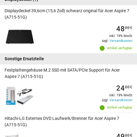
Displaydeckel 39,6cm (15,6 Zoll) schwarz original für Acer Aspire 7
(A715-51G)
48
00
€
inkl. 19% MwSt
zzgl.
Versandkosten
Artikel verfügbar
Sonstige Ersatzteile
Festplattengehäuse M.2 SSD mit SATA/PCIe Support für Acer
Aspire 7 (A715-51G)
24
00
€
inkl. 19% MwSt
zzgl.
Versandkosten
Artikel verfügbar
Hitachi-LG Externes DVD Laufwerk/Brenner für Acer Aspire 7
(A715-51G)
49
00
€