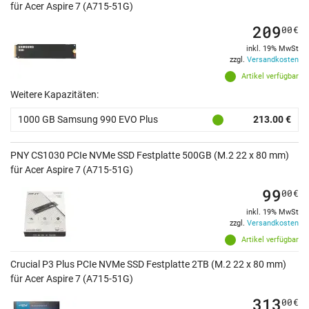
für Acer Aspire 7 (A715-51G)
209
00
€
inkl. 19% MwSt
zzgl.
Versandkosten
Artikel verfügbar
Weitere Kapazitäten:
1000 GB Samsung 990 EVO Plus
213.00 €
PNY CS1030 PCIe NVMe SSD Festplatte 500GB (M.2 22 x 80 mm)
für Acer Aspire 7 (A715-51G)
99
00
€
inkl. 19% MwSt
zzgl.
Versandkosten
Artikel verfügbar
Crucial P3 Plus PCIe NVMe SSD Festplatte 2TB (M.2 22 x 80 mm)
für Acer Aspire 7 (A715-51G)
313
00
€