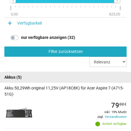
0,00
825,00
Verfügbarkeit
nur verfügbare anzeigen (32)
Filter zurücksetzen
Akkus
(5)
Akku 50,29Wh original 11,25V (AP18C8K) für Acer Aspire 7 (A715-
51G)
79
00
€
inkl. 19% MwSt
zzgl.
Versandkosten
Artikel verfügbar