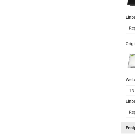
Einb
Rep
Orig
Weit
TN
Einb
Rep
Fest