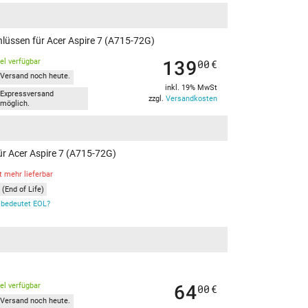
hlüssen für Acer Aspire 7 (A715-72G)
139
kel verfügbar
00
€
Versand noch heute.
inkl. 19% MwSt
Expressversand
zzgl.
Versandkosten
möglich.
ür Acer Aspire 7 (A715-72G)
t mehr lieferbar
(End of Life)
bedeutet EOL?
64
kel verfügbar
00
€
Versand noch heute.