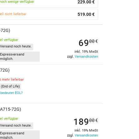
229.00 €
noch wenige verfügbar
519.00 €
ell nicht lieferbar
5-72G)
69
kel verfügbar
00
€
Versand noch heute.
inkl. 19% MwSt
Expressversand
zzgl.
Versandkosten
möglich.
5-72G)
t mehr lieferbar
(End of Life)
bedeutet EOL?
 (A715-72G)
189
kel verfügbar
00
€
Versand noch heute.
inkl. 19% MwSt
Expressversand
zzgl.
Versandkosten
möglich.