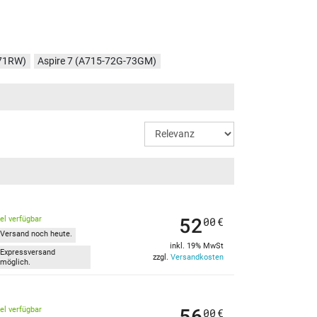
-71RW)
Aspire 7 (A715-72G-73GM)
-508U)
Aspire 7 (A715-72G-79HS)
-75A6)
Aspire 7 (A715-72G-76T6)
52
kel verfügbar
00
€
Versand noch heute.
inkl. 19% MwSt
Expressversand
zzgl.
Versandkosten
möglich.
56
kel verfügbar
00
€