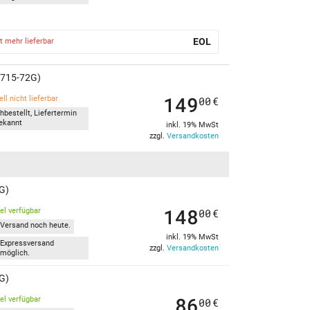
EOL
t mehr lieferbar
(A715-72G)
149
ll nicht lieferbar
00
€
hbestellt, Liefertermin
ekannt
inkl. 19% MwSt
zzgl.
Versandkosten
G)
148
kel verfügbar
00
€
Versand noch heute.
inkl. 19% MwSt
Expressversand
zzgl.
Versandkosten
möglich.
G)
86
kel verfügbar
00
€