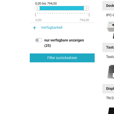
0,00
bis
794,00
Dock
IPC-
0,00
794,00
Verfügbarkeit
nur verfügbare anzeigen
(25)
Tast
Tast
Filter zurücksetzen
Disp
TN D