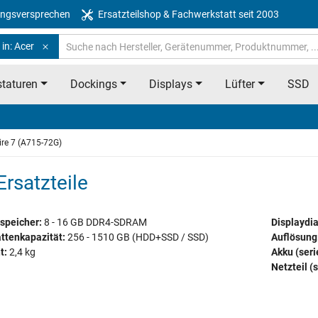
ngsversprechen
Ersatzteilshop & Fachwerkstatt seit 2003
in: Acer
taturen
Dockings
Displays
Lüfter
SSD
ire 7 (A715-72G)
rsatzteile
speicher:
8 - 16 GB DDR4-SDRAM
Displaydi
ttenkapazität:
256 - 1510 GB (HDD+SSD / SSD)
Auflösung
t:
2,4 kg
Akku (ser
Netzteil (