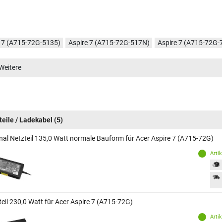
e 7 (A715-72G-5135)
Aspire 7 (A715-72G-517N)
Aspire 7 (A715-72G
e 7 (A715-72G-704Q)
Aspire 7 (A715-72G-74ZB)
Aspire 7 (A715-72G
Weitere
e 7 (A715-72G-77TV)
Aspire 7 (A715-72G-53HY)
Aspire 7 (A715-72G
e 7 (A715-72G-715P)
Aspire 7 (A715-72G-79J3)
teile / Ladekabel
(5)
inal Netzteil 135,0 Watt normale Bauform für Acer Aspire 7 (A715-72G)
Arti
teil 230,0 Watt für Acer Aspire 7 (A715-72G)
Arti