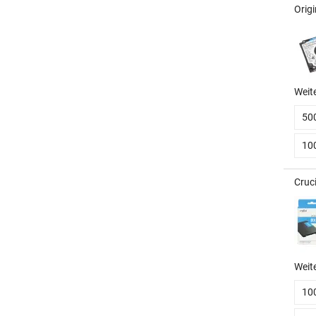
Origi
Weit
50
10
Cruc
Weit
10