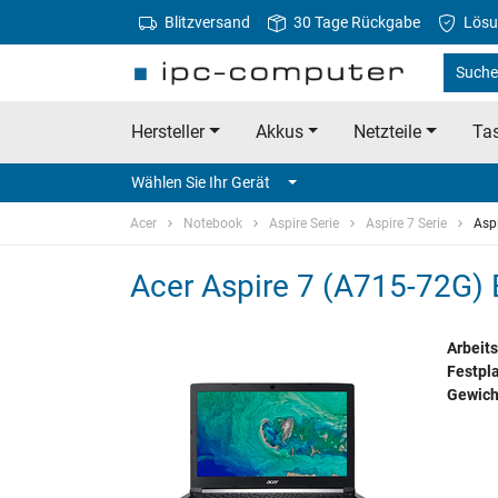
Blitzversand
30 Tage Rückgabe
Lösu
Suche 
Hersteller
Akkus
Netzteile
Tas
Wählen Sie Ihr Gerät
Acer
Notebook
Aspire Serie
Aspire 7 Serie
Asp
Acer Aspire 7 (A715-72G) E
Arbeits
Festpla
Gewich