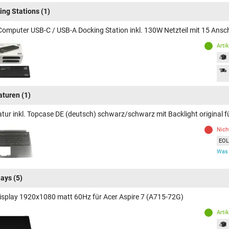
ing Stations
(1)
Computer USB-C / USB-A Docking Station inkl. 130W Netzteil mit 15 Ansc
Arti
aturen
(1)
atur inkl. Topcase DE (deutsch) schwarz/schwarz mit Backlight original f
Nich
EOL 
Was 
lays
(5)
isplay 1920x1080 matt 60Hz für Acer Aspire 7 (A715-72G)
Arti