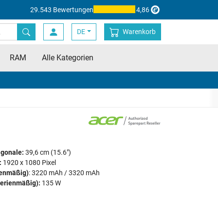
29.543 Bewertungen
4,86
DE
Warenkorb
RAM
Alle Kategorien
agonale:
39,6 cm (15.6")
:
1920 x 1080 Pixel
ienmäßig)
: 3220 mAh / 3320 mAh
serienmäßig):
135 W