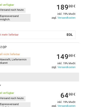
189
kel verfügbar
00
€
Versand noch heute.
inkl. 19% MwSt
Expressversand
zzgl.
Versandkosten
möglich.
EOL
t mehr lieferbar
-510P
149
ll nicht lieferbar
00
€
hbestellt, Liefertermin
ekannt
inkl. 19% MwSt
zzgl.
Versandkosten
P
64
kel verfügbar
00
€
Versand noch heute.
inkl. 19% MwSt
Expressversand
zzgl.
Versandkosten