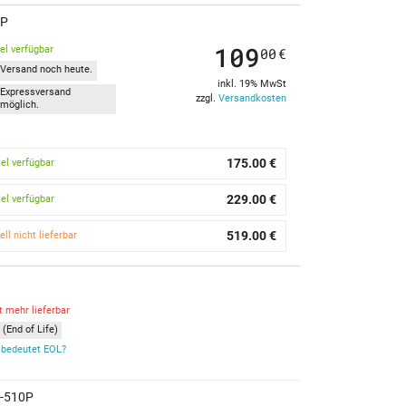
0P
109
kel verfügbar
00
€
Versand noch heute.
inkl. 19% MwSt
Expressversand
zzgl.
Versandkosten
möglich.
175.00 €
kel verfügbar
229.00 €
kel verfügbar
519.00 €
ell nicht lieferbar
t mehr lieferbar
(End of Life)
bedeutet EOL?
1-510P