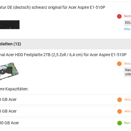
atur DE (deutsch) schwarz original für Acer Aspire E1-510P
Nich
EOL 
Was 
platten
(12)
nal Acer HDD Festplatte 2TB (2,5 Zoll / 6,4 cm) für Acer Aspire E1-510P
Aktue
Nac
unb
ere Kapazitäten:
0 GB Acer
Aktu
0 GB Acer
Aktu
00 GB Acer
Nur 