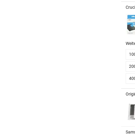
Cruc
Weit
10
20
40
Origi
Sams