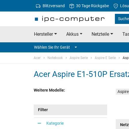
Blitzversand
30 Tage Rückgabe
Lösu
Suche 
Hersteller
Akkus
Netzteile
Tas
Wählen Sie Ihr Gerät
Acer
Notebook
Aspire Serie
Aspire E Serie
Asp
Acer Aspire E1-510P Ersatz
Weitere Modelle:
Aspir
Filter
Kategorie
Netz