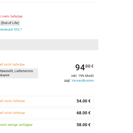
t mehr lieferbar
(End of Life)
bedeutet EOL?
94
ll nicht lieferbar
00
€
hbestellt, Liefertermin
ekannt
inkl. 19% MwSt
zzgl.
Versandkosten
54.00 €
ell nicht lieferbar
68.00 €
ell nicht lieferbar
58.00 €
noch wenige verfügbar