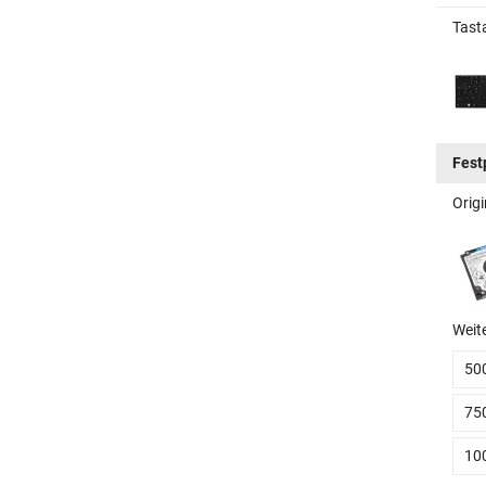
Tast
Fest
Origi
Weit
50
75
10