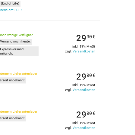
(End of Life)
bedeutet EOL?
29
noch wenige verfügbar
00
€
Versand noch heute.
inkl. 19% MwSt
Expressversand
zzgl.
Versandkosten
möglich.
29
xternem Lieferantenlager
00
€
ferzeit unbekannt
inkl. 19% MwSt
zzgl.
Versandkosten
29
xternem Lieferantenlager
00
€
ferzeit unbekannt
inkl. 19% MwSt
zzgl.
Versandkosten