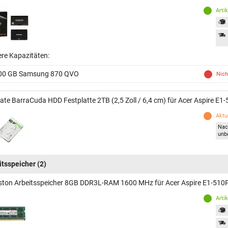
Arti
ere Kapazitäten:
00 GB Samsung 870 QVO
Nich
ate BarraCuda HDD Festplatte 2TB (2,5 Zoll / 6,4 cm) für Acer Aspire E1
Aktue
Nac
unb
itsspeicher
(2)
ston Arbeitsspeicher 8GB DDR3L-RAM 1600 MHz für Acer Aspire E1-510
Arti