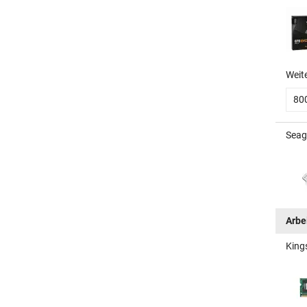
Weit
80
Seag
Arbe
King