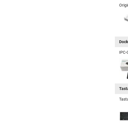
Origi
Dock
IPC-
Tast
Tast