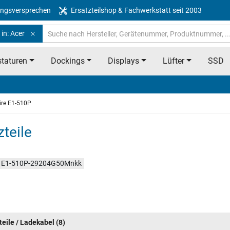
ngsversprechen
Ersatzteilshop & Fachwerkstatt seit 2003
in: Acer
taturen
Dockings
Displays
Lüfter
SSD
ire E1-510P
teile
e E1-510P-29204G50Mnkk
teile / Ladekabel
(8)