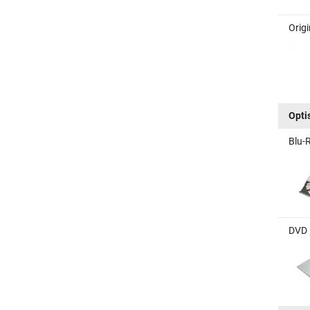
Orig
Opti
Blu-
DVD 