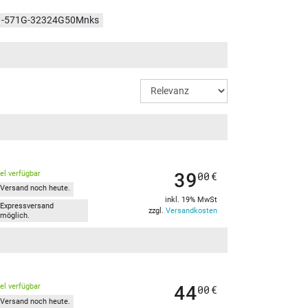
E1-571G-32324G50Mnks
E1-571G-32328G50Mnks
E1-571G-53234G50Mnks
E1-571G-32348G1TMnks
39
kel verfügbar
00
€
Versand noch heute.
inkl. 19% MwSt
Expressversand
zzgl.
Versandkosten
möglich.
44
kel verfügbar
00
€
Versand noch heute.