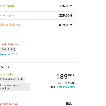
175.00 €
kel verfügbar
229.00 €
kel verfügbar
519.00 €
ell nicht lieferbar
G
t mehr lieferbar
(End of Life)
bedeutet EOL?
1-571G
189
kel verfügbar
00
€
Versand noch heute.
inkl. 19% MwSt
Expressversand
zzgl.
Versandkosten
möglich.
EOL
t mehr lieferbar