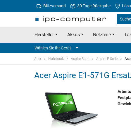
Blitzversand
30 Tage Rückgabe
Lösu
Suche 
Hersteller
Akkus
Netzteile
Tas
Wählen Sie Ihr Gerät
Acer
Notebook
Aspire Serie
Aspire E Serie
Asp
Acer Aspire E1-571G Ersatz
Arbeits
Festpla
Gewich