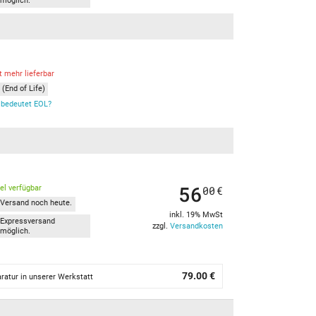
möglich.
t mehr lieferbar
(End of Life)
bedeutet EOL?
56
kel verfügbar
00
€
Versand noch heute.
inkl. 19% MwSt
Expressversand
zzgl.
Versandkosten
möglich.
79.00 €
ratur in unserer Werkstatt