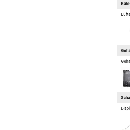
Kühle
Lüfte
Gehä
Gehä
Scha
Displ