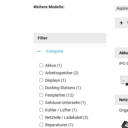
Weitere Modelle:
Aspir
Aspir
Aspir
Aspir
Filter
Kategorie
Akku
IPC-
Akkus (1)
Arbeitsspeicher (2)
Displays (1)
Docking Stations (1)
Festplatten (12)
Netz
Gehäuse Unterseite (1)
Kühler / Lüfter (1)
Origi
Netzteile / Ladekabel (3)
Reparaturen (1)