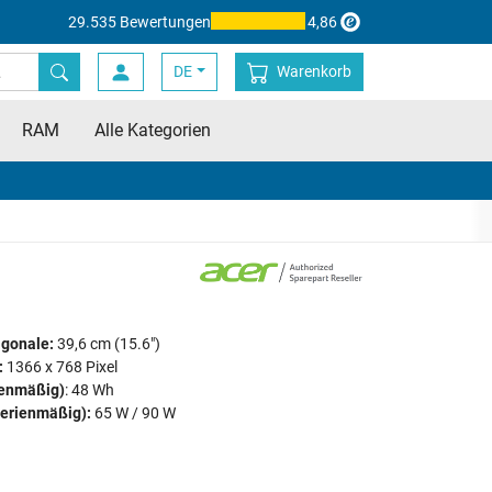
29.535 Bewertungen
4,86
DE
Warenkorb
RAM
Alle Kategorien
agonale:
39,6 cm (15.6")
:
1366 x 768 Pixel
ienmäßig)
: 48 Wh
serienmäßig):
65 W / 90 W