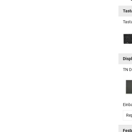
Tast
Tast
Disp
TN D
Einb
Rep
Fest