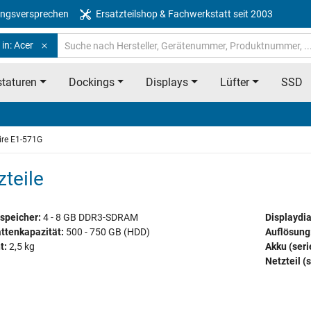
ngsversprechen
Ersatzteilshop & Fachwerkstatt seit 2003
in: Acer
taturen
Dockings
Displays
Lüfter
SSD
ire E1-571G
teile
speicher:
4 - 8 GB DDR3-SDRAM
Displaydi
ttenkapazität:
500 - 750 GB (HDD)
Auflösung
t:
2,5 kg
Akku (ser
Netzteil (