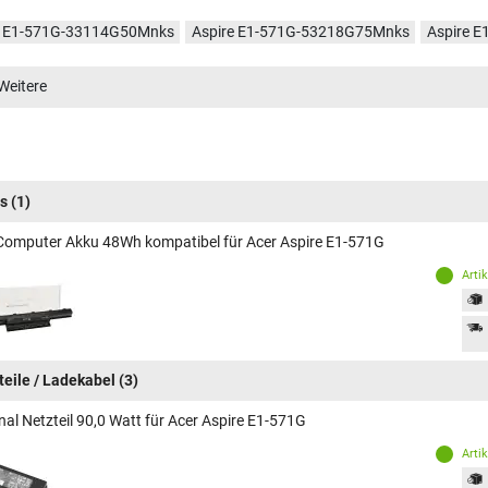
e E1-571G-33114G50Mnks
Aspire E1-571G-53218G75Mnks
Aspire 
e E1-571G-53216G50Mnks
Aspire E1-571G-32328G75Mnks
Aspire 
Weitere
e E1-571G-53238G50Mnks
Aspire E1-571G-53218G50Mnks
Aspire 
e E1-571G-33118G75Mnks
Aspire E1-571G-53214G50Mnks
Aspire 
s
(1)
Computer Akku 48Wh kompatibel für Acer Aspire E1-571G
Arti
teile / Ladekabel
(3)
nal Netzteil 90,0 Watt für Acer Aspire E1-571G
Arti