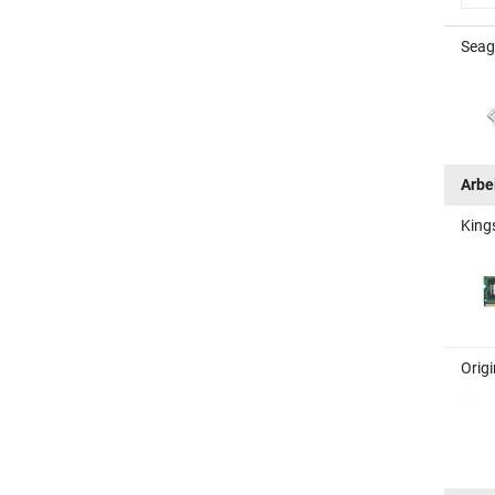
Seag
Arbe
King
Orig