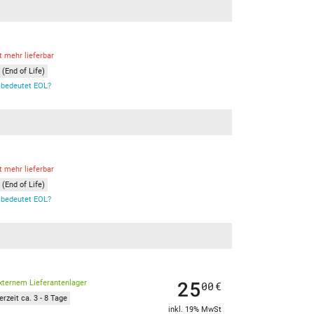
t mehr lieferbar
(End of Life)
bedeutet EOL?
t mehr lieferbar
(End of Life)
bedeutet EOL?
25
xternem Lieferantenlager
00
€
erzeit ca. 3 - 8 Tage
inkl. 19% MwSt