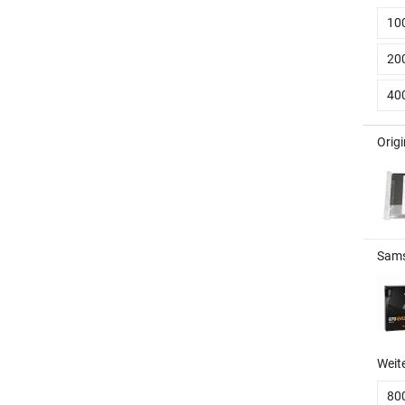
10
20
40
Origi
Sams
Weit
80