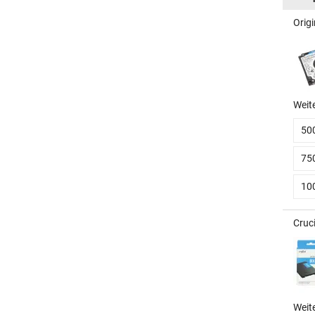
Origi
Weit
50
75
10
Cruc
Weit