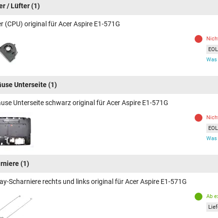
r / Lüfter
(1)
r (CPU) original für Acer Aspire E1-571G
Nich
EOL 
Was 
use Unterseite
(1)
use Unterseite schwarz original für Acer Aspire E1-571G
Nich
EOL 
Was 
rniere
(1)
ay-Scharniere rechts und links original für Acer Aspire E1-571G
Ab e
Lief