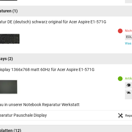
aturen
(1)
atur DE (deutsch) schwarz original für Acer Aspire E1-571G
Nich
EOL 
Was 
lays
(2)
isplay 1366x768 matt 60Hz für Acer Aspire E1-571G
Arti
au in unserer Notebook Reparatur Werkstatt
aratur Pauschale Display
Repa
platten
(12)