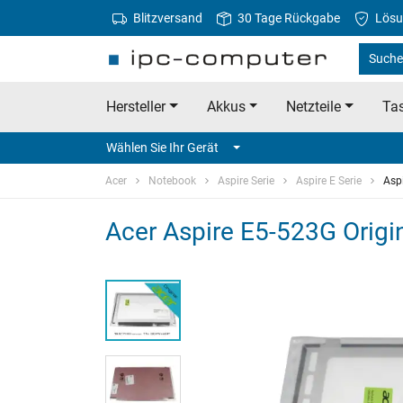
Blitzversand
30 Tage Rückgabe
Lösu
Suche 
Hersteller
Akkus
Netzteile
Tas
Wählen Sie Ihr Gerät
Acer
Notebook
Aspire Serie
Aspire E Serie
Asp
Acer Aspire E5-523G Origi