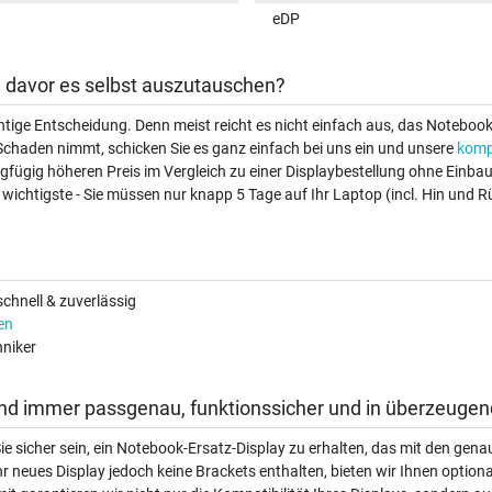
eDP
ch davor es selbst auszutauschen?
ichtige Entscheidung. Denn meist reicht es nicht einfach aus, das Noteboo
Schaden nimmt, schicken Sie es ganz einfach bei uns ein und unsere
komp
ingfügig höheren Preis im Vergleich zu einer Displaybestellung ohne Einb
wichtigste - Sie müssen nur knapp 5 Tage auf Ihr Laptop (incl. Hin und R
chnell & zuverlässig
en
niker
ind immer passgenau, funktionssicher und in überzeugend
ie sicher sein, ein Notebook-Ersatz-Display zu erhalten, das mit den g
hr neues Display jedoch keine Brackets enthalten, bieten wir Ihnen option