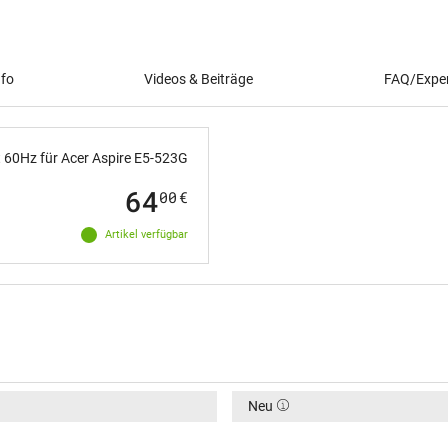
nfo
Videos & Beiträge
FAQ/Exper
 60Hz für Acer Aspire E5-523G
64
00
€
Artikel verfügbar
Neu