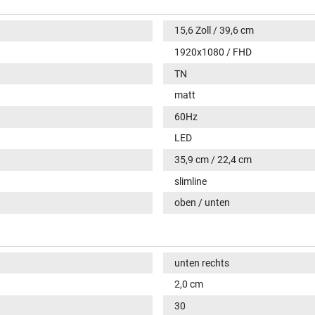
15,6 Zoll / 39,6 cm
1920x1080 / FHD
TN
matt
60Hz
LED
35,9 cm / 22,4 cm
slimline
oben / unten
unten rechts
2,0 cm
30