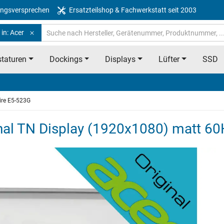
ngsversprechen
Ersatzteilshop & Fachwerkstatt seit 2003
in: Acer
taturen
Dockings
Displays
Lüfter
SSD
ire E5-523G
nal TN Display (1920x1080) matt 6