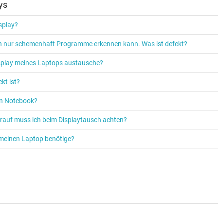
ys
isplay?
ich nur schemenhaft Programme erkennen kann. Was ist defekt?
isplay meines Laptops austausche?
kt ist?
ein Notebook?
orauf muss ich beim Displaytausch achten?
ür meinen Laptop benötige?