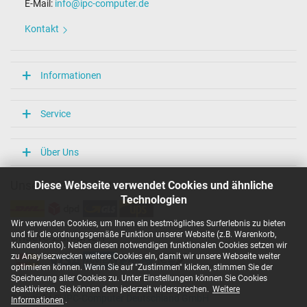
E-Mail:
info@ipc-computer.de
Kontakt
Informationen
Service
Über Uns
Diese Webseite verwendet Cookies und ähnliche
Unsere Versandarten
Technologien
Wir verwenden Cookies, um Ihnen ein bestmögliches Surferlebnis zu bieten
und für die ordnungsgemäße Funktion unserer Website (z.B. Warenkorb,
Unsere Zahlarten
Kundenkonto). Neben diesen notwendigen funktionalen Cookies setzen wir
zu Anaylsezwecken weitere Cookies ein, damit wir unsere Webseite weiter
optimieren können. Wenn Sie auf "Zustimmen" klicken, stimmen Sie der
Speicherung aller Cookies zu. Unter Einstellungen können Sie Cookies
deaktivieren. Sie können dem jederzeit widersprechen.
Weitere
Copyright ©
IPC-Computer Deutschland GmbH
Informationen
.