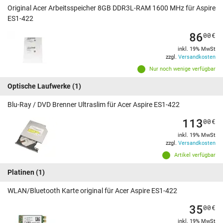
Original Acer Arbeitsspeicher 8GB DDR3L-RAM 1600 MHz für Aspire
ES1-422
86
00
€
inkl. 19% MwSt
zzgl.
Versandkosten
Nur noch wenige verfügbar
Optische Laufwerke
(1)
Blu-Ray / DVD Brenner Ultraslim für Acer Aspire ES1-422
113
00
€
inkl. 19% MwSt
zzgl.
Versandkosten
Artikel verfügbar
Platinen
(1)
WLAN/Bluetooth Karte original für Acer Aspire ES1-422
35
00
€
inkl. 19% MwSt