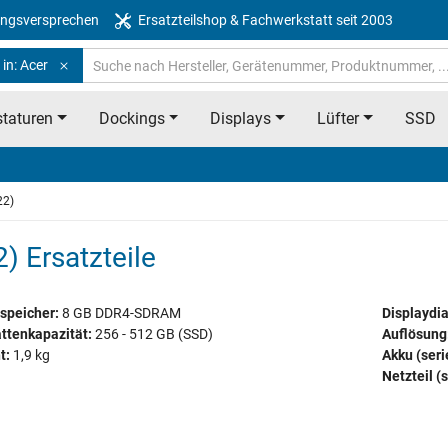
ngsversprechen
Ersatzteilshop & Fachwerkstatt seit 2003
in: Acer
taturen
Dockings
Displays
Lüfter
SSD
22)
) Ersatzteile
speicher:
8 GB DDR4-SDRAM
Displaydi
ttenkapazität:
256 - 512 GB (SSD)
Auflösung
t:
1,9 kg
Akku (ser
Netzteil (