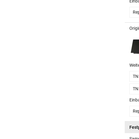
Einb
Rep
Orig
Weit
TN
TN
Einb
Rep
Fest
Sams