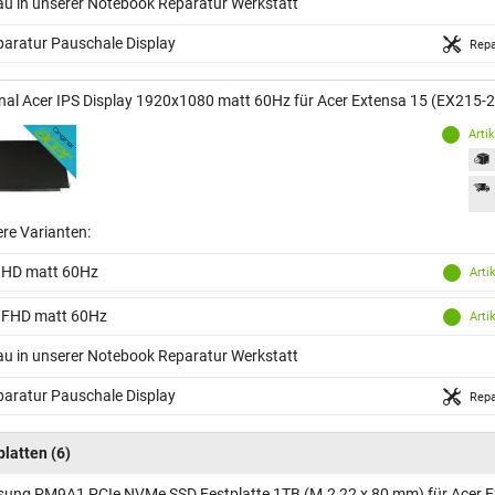
au in unserer Notebook Reparatur Werkstatt
aratur Pauschale Display
Repa
inal Acer IPS Display 1920x1080 matt 60Hz für Acer Extensa 15 (EX215-
Arti
ere Varianten:
 HD matt 60Hz
Arti
 FHD matt 60Hz
Arti
au in unserer Notebook Reparatur Werkstatt
aratur Pauschale Display
Repa
platten
(6)
ung PM9A1 PCIe NVMe SSD Festplatte 1TB (M.2 22 x 80 mm) für Acer E