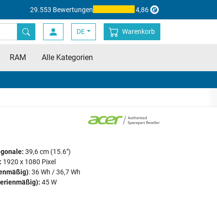
29.553 Bewertungen
4,86
DE
Warenkorb
RAM
Alle Kategorien
agonale:
39,6 cm (15.6")
:
1920 x 1080 Pixel
ienmäßig)
: 36 Wh / 36,7 Wh
serienmäßig):
45 W