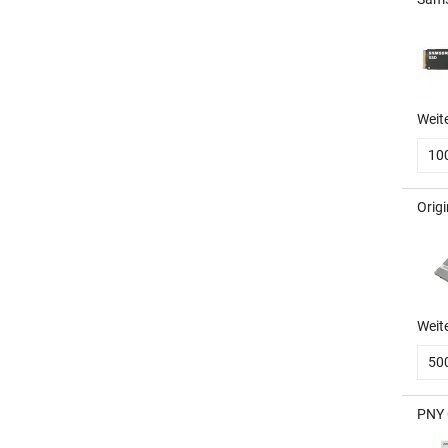
Weit
10
Origi
Weit
50
PNY 