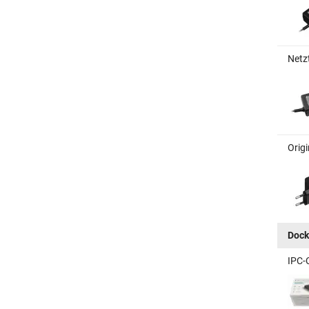
Netz
Orig
Dock
IPC-