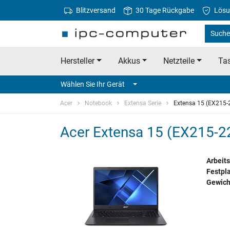
Blitzversand
30 Tage Rückgabe
Lösu
Suche 
Hersteller
Akkus
Netzteile
Tas
Wählen Sie Ihr Gerät
Acer
Notebook
Extensa Serie
Extensa 15 (EX215-
Acer Extensa 15 (EX215-22
Arbeits
Festpla
Gewich