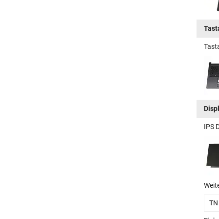
Tast
Tast
Disp
IPS 
Weit
TN