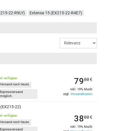
X215-22-R9LY)
Extensa 15 (EX215-22-R4E7)
X215-22-R1V3)
Extensa 15 (EX215-22-R7UV)
79
kel verfügbar
00
€
Versand noch heute.
inkl. 19% MwSt
Expressversand
zzgl.
Versandkosten
möglich.
 (EX215-22)
38
kel verfügbar
00
€
Versand noch heute.
inkl. 19% MwSt
Expressversand