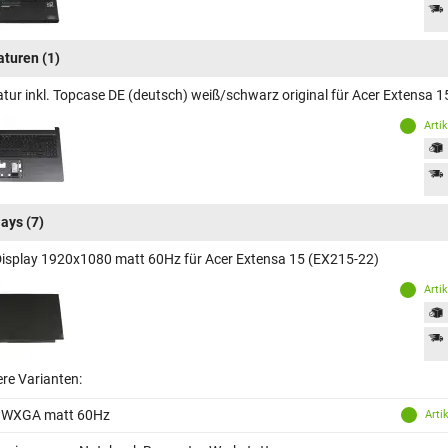
aturen
(1)
atur inkl. Topcase DE (deutsch) weiß/schwarz original für Acer Extensa 
Arti
lays
(7)
Display 1920x1080 matt 60Hz für Acer Extensa 15 (EX215-22)
Arti
ere Varianten:
 WXGA matt 60Hz
Arti