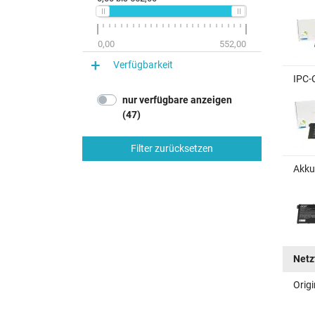
0,00
552,00
Verfügbarkeit
IPC-
nur verfügbare anzeigen
(47)
Filter zurücksetzen
Akku
Netz
Origi