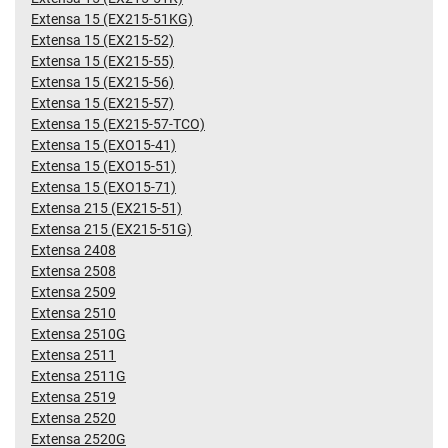
Extensa 15 (EX215-51KG)
Extensa 15 (EX215-52)
Extensa 15 (EX215-55)
Extensa 15 (EX215-56)
Extensa 15 (EX215-57)
Extensa 15 (EX215-57-TCO)
Extensa 15 (EXO15-41)
Extensa 15 (EXO15-51)
Extensa 15 (EXO15-71)
Extensa 215 (EX215-51)
Extensa 215 (EX215-51G)
Extensa 2408
Extensa 2508
Extensa 2509
Extensa 2510
Extensa 2510G
Extensa 2511
Extensa 2511G
Extensa 2519
Extensa 2520
Extensa 2520G