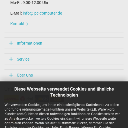
Mo-Fr: 9:00-12:00 Uhr
E-Mail:
info@ipc-computer.de
Kontakt
Informationen
Service
Über Uns
Diese Webseite verwendet Cookies und ähnliche
Unsere Versandarten
Technologien
Wir verwenden Cookies, um Ihnen ein bestmögliches Surferlebnis zu bieten
und für die ordnungsgemäße Funktion unserer Website (z.B. Warenkorb,
Unsere Zahlarten
Kundenkonto). Neben diesen notwendigen funktionalen Cookies setzen wir
zu Anaylsezwecken weitere Cookies ein, damit wir unsere Webseite weiter
optimieren können. Wenn Sie auf "Zustimmen" klicken, stimmen Sie der
Speicherung aller Cookies zu. Unter Einstellungen können Sie Cookies