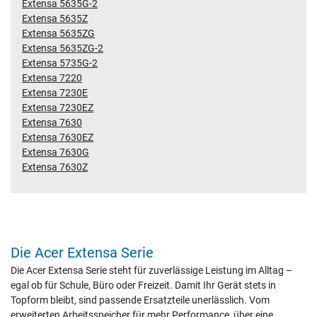
Extensa 5635G-2
Extensa 5635Z
Extensa 5635ZG
Extensa 5635ZG-2
Extensa 5735G-2
Extensa 7220
Extensa 7230E
Extensa 7230EZ
Extensa 7630
Extensa 7630EZ
Extensa 7630G
Extensa 7630Z
Die Acer Extensa Serie
Die Acer Extensa Serie steht für zuverlässige Leistung im Alltag –
egal ob für Schule, Büro oder Freizeit. Damit Ihr Gerät stets in
Topform bleibt, sind passende Ersatzteile unerlässlich. Vom
erweiterten Arbeitsspeicher für mehr Performance, über eine