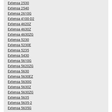
Extensa 2530
Extensa 2540
Extensa 2610G
Extensa 4100-D2
Extensa 4620Z
Extensa 4630Z
Extensa 4630ZG
Extensa 5230
Extensa 5230E
Extensa 5235
Extensa 5430
Extensa 5610G
Extensa 5620ZG
Extensa 5630
Extensa 5630EZ
Extensa 5630G
Extensa 5630Z
Extensa 5630ZG
Extensa 5635
Extensa 5635-2
Extensa 5635G