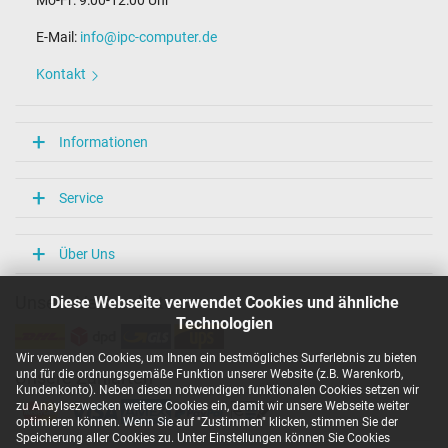
Mo-Fr: 9:00-12:00 Uhr
E-Mail:
info@ipc-computer.de
Kontakt
Informationen
Service
Über Uns
Diese Webseite verwendet Cookies und ähnliche
Unsere Versandarten
Technologien
Wir verwenden Cookies, um Ihnen ein bestmögliches Surferlebnis zu bieten
und für die ordnungsgemäße Funktion unserer Website (z.B. Warenkorb,
Unsere Zahlarten
Kundenkonto). Neben diesen notwendigen funktionalen Cookies setzen wir
zu Anaylsezwecken weitere Cookies ein, damit wir unsere Webseite weiter
optimieren können. Wenn Sie auf "Zustimmen" klicken, stimmen Sie der
Speicherung aller Cookies zu. Unter Einstellungen können Sie Cookies