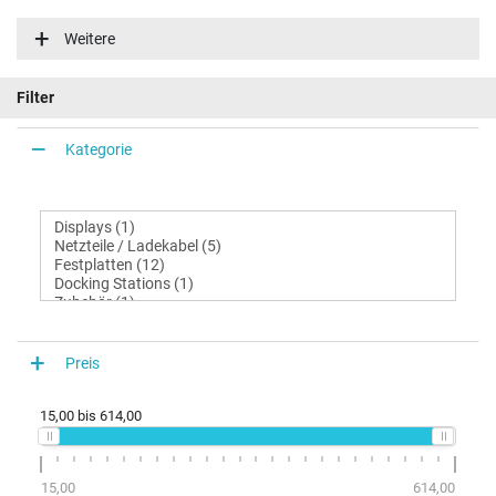
Extensa 5630-732G32MN
Extensa 5630-592G25N
Weitere
Extensa 5630-582G16M
Extensa 5630-582G16MN
Extensa 5630-642G16N_VHP
Extensa 5630-734G16MN
Filter
Kategorie
Preis
15,00
bis
614,00
15,00
614,00