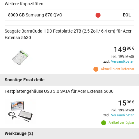
Weitere Kapazitäten:
8000 GB Samsung 870 QVO
EOL
Seagate BarraCuda HDD Festplatte 2TB (2,5 Zoll / 6,4 cm) für Acer
Extensa 5630
149
00
€
inkl. 19% MwSt
zzgl.
Versandkosten
Aktuell nicht lieferbar
Sonstige Ersatzteile
Festplattengehäuse USB 3.0 SATA für Acer Extensa 5630
15
00
€
inkl. 19% MwSt
zzgl.
Versandkosten
Artikel verfügbar
Werkzeuge
(2)