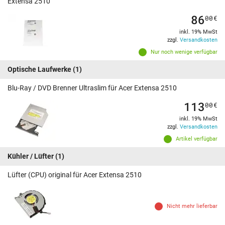
Extensa 2510
86
00
€
inkl. 19% MwSt
zzgl.
Versandkosten
Nur noch wenige verfügbar
Optische Laufwerke
(1)
Blu-Ray / DVD Brenner Ultraslim für Acer Extensa 2510
113
00
€
inkl. 19% MwSt
zzgl.
Versandkosten
Artikel verfügbar
Kühler / Lüfter
(1)
Lüfter (CPU) original für Acer Extensa 2510
Nicht mehr lieferbar