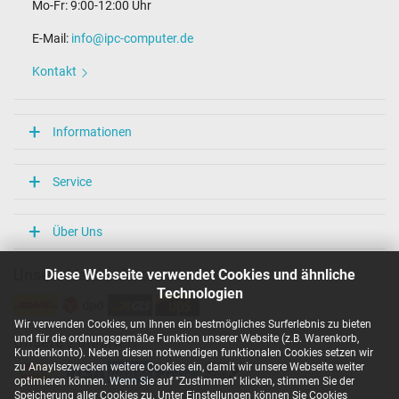
Mo-Fr: 9:00-12:00 Uhr
E-Mail:
info@ipc-computer.de
Kontakt
Informationen
Service
Über Uns
Diese Webseite verwendet Cookies und ähnliche
Unsere Versandarten
Technologien
Wir verwenden Cookies, um Ihnen ein bestmögliches Surferlebnis zu bieten
und für die ordnungsgemäße Funktion unserer Website (z.B. Warenkorb,
Unsere Zahlarten
Kundenkonto). Neben diesen notwendigen funktionalen Cookies setzen wir
zu Anaylsezwecken weitere Cookies ein, damit wir unsere Webseite weiter
optimieren können. Wenn Sie auf "Zustimmen" klicken, stimmen Sie der
Speicherung aller Cookies zu. Unter Einstellungen können Sie Cookies