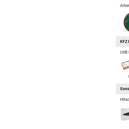
Arbe
KFZ 
USB 
Sons
Hita