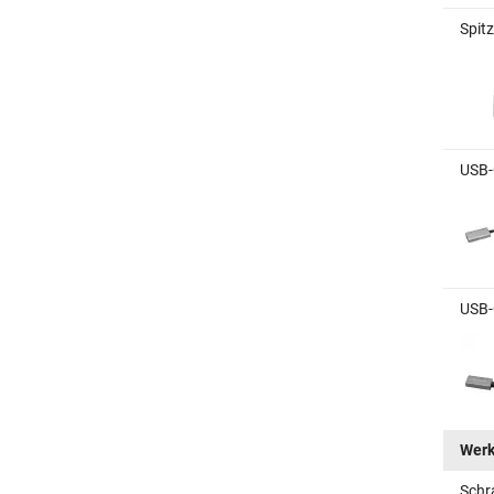
Spit
USB-
USB-
Wer
Schr