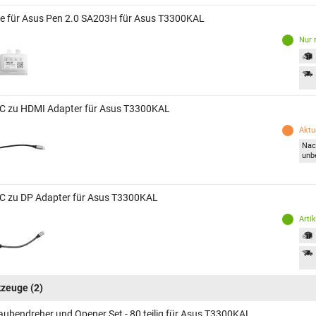
ze für Asus Pen 2.0 SA203H für Asus T3300KAL
Nur 
C zu HDMI Adapter für Asus T3300KAL
Aktue
Nac
unb
C zu DP Adapter für Asus T3300KAL
Arti
kzeuge
(2)
aubendreher und Opener Set - 80 teilig für Asus T3300KAL