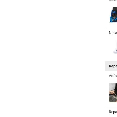
Note
Repa
Anfr
Repa