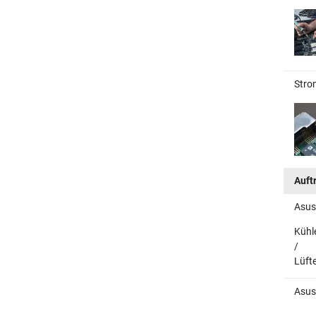
Stro
Auft
Asus
Kühl
/
Lüft
Asus