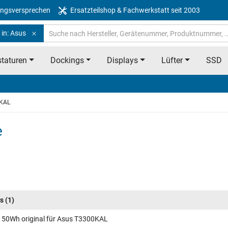
ngsversprechen
Ersatzteilshop & Fachwerkstatt seit 2003
 in: Asus
taturen
Dockings
Displays
Lüfter
SSD
KAL
e
s
(1)
 50Wh original für Asus T3300KAL