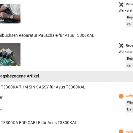
Repa
Werkstat
Rep
ca. 
mbuchsen Reparatur Pauschale für Asus T3300KAL
Repa
Werkstat
Rep
ca. 
ragsbezogene Artikel
 T3300KA THM SINK ASSY für Asus T3300KAL
Auft
er
Wird
er
Lief
 T3300KA EDP CABLE für Asus T3300KAL
Auft