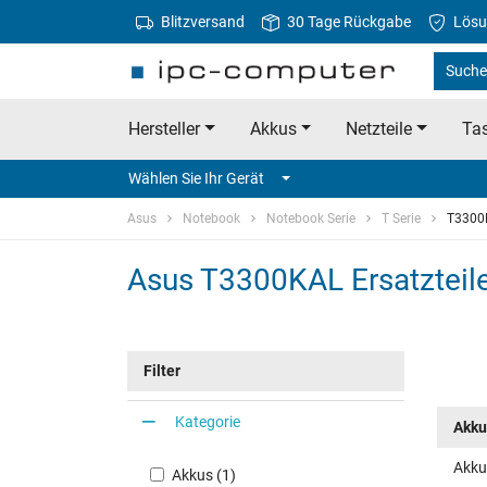
Blitzversand
30 Tage Rückgabe
Lösu
Suche
Hersteller
Akkus
Netzteile
Tas
Wählen Sie Ihr Gerät
Asus
Notebook
Notebook Serie
T Serie
T3300
Asus T3300KAL Ersatzteil
Filter
Kategorie
Akku
Akku
Akkus (1)