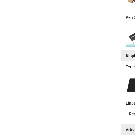
Pen 
Disp
Touc
Einb
Rep
Arbe