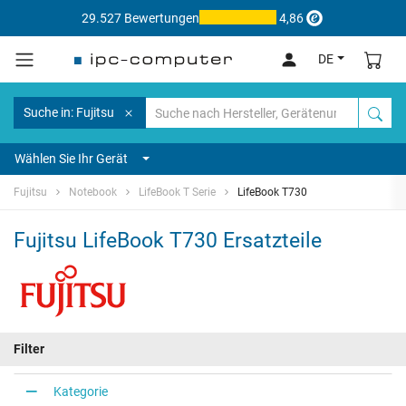
29.527 Bewertungen
4,86
DE
Suche in: Fujitsu
Wählen Sie Ihr Gerät
Fujitsu
Notebook
LifeBook T Serie
LifeBook T730
Fujitsu LifeBook T730 Ersatzteile
Filter
Kategorie