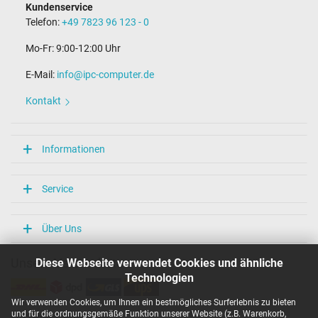
Kundenservice
Telefon:
+49 7823 96 123 - 0
Mo-Fr: 9:00-12:00 Uhr
E-Mail:
info@ipc-computer.de
Kontakt
Informationen
Service
Über Uns
Diese Webseite verwendet Cookies und ähnliche
Unsere Versandarten
Technologien
Wir verwenden Cookies, um Ihnen ein bestmögliches Surferlebnis zu bieten
und für die ordnungsgemäße Funktion unserer Website (z.B. Warenkorb,
Unsere Zahlarten