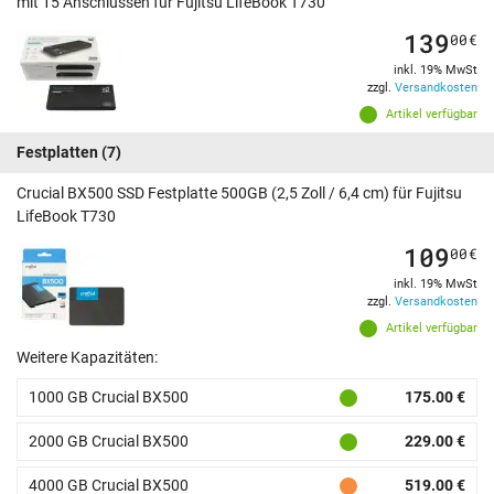
mit 15 Anschlüssen für Fujitsu LifeBook T730
139
00
€
inkl. 19% MwSt
zzgl.
Versandkosten
Artikel verfügbar
Festplatten
(7)
Crucial BX500 SSD Festplatte 500GB (2,5 Zoll / 6,4 cm) für Fujitsu
LifeBook T730
109
00
€
inkl. 19% MwSt
zzgl.
Versandkosten
Artikel verfügbar
Weitere Kapazitäten:
1000 GB Crucial BX500
175.00 €
2000 GB Crucial BX500
229.00 €
4000 GB Crucial BX500
519.00 €