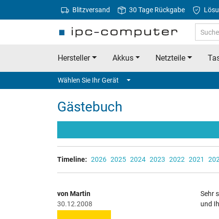
Blitzversand
30 Tage Rückgabe
Lösu
Hersteller
Akkus
Netzteile
Tas
Wählen Sie Ihr Gerät
Gästebuch
Timeline:
2026
2025
2024
2023
2022
2021
20
von Martin
Sehr s
30.12.2008
und Ih