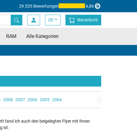
29.535 Bewertungen
4,86
DE
Warenkorb
RAM
Alle Kategorien
9
2008
2007
2006
2005
2004
tt fand ich auch den beigelegten Flyer mit Ihnen
 ist.