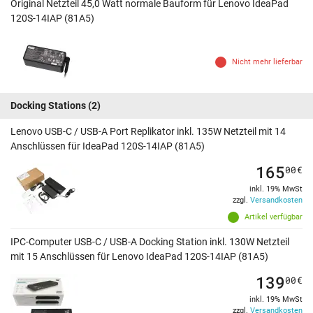
Original Netzteil 45,0 Watt normale Bauform für Lenovo IdeaPad
120S-14IAP (81A5)
Nicht mehr lieferbar
Docking Stations
(2)
Lenovo USB-C / USB-A Port Replikator inkl. 135W Netzteil mit 14
Anschlüssen für IdeaPad 120S-14IAP (81A5)
165
00
€
inkl. 19% MwSt
zzgl.
Versandkosten
Artikel verfügbar
IPC-Computer USB-C / USB-A Docking Station inkl. 130W Netzteil
mit 15 Anschlüssen für Lenovo IdeaPad 120S-14IAP (81A5)
139
00
€
inkl. 19% MwSt
zzgl.
Versandkosten