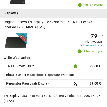
Artikel verfügbar
Displays
(5)
Original Lenovo TN Display 1366x768 matt 60Hz für Lenovo
IdeaPad 120S-14IAP (81A5)
79
00
€
inkl. 19% MwSt
zzgl.
Versandkosten
Artikel verfügbar
Weitere Varianten:
TN FHD matt 60Hz
99.00 €
Einbau in unserer Notebook Reparatur Werkstatt
Reparatur Pauschale Display
79.00 €
TN Display 1366x768 matt 60Hz für Lenovo IdeaPad 120S-14IAP
(81A5)