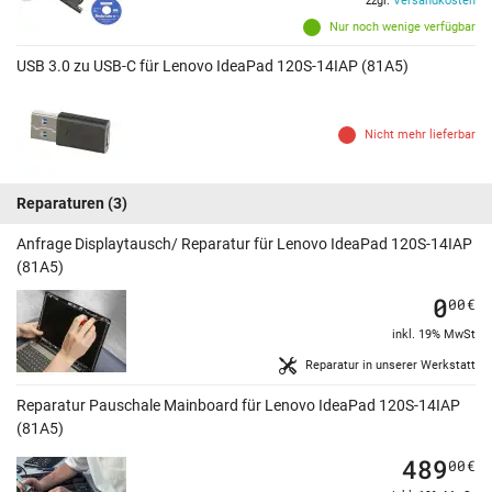
zzgl.
Versandkosten
Nur noch wenige verfügbar
USB 3.0 zu USB-C für Lenovo IdeaPad 120S-14IAP (81A5)
Nicht mehr lieferbar
Reparaturen
(3)
Anfrage Displaytausch/ Reparatur für Lenovo IdeaPad 120S-14IAP
(81A5)
0
00
€
inkl. 19% MwSt
Reparatur in unserer Werkstatt
Reparatur Pauschale Mainboard für Lenovo IdeaPad 120S-14IAP
(81A5)
489
00
€