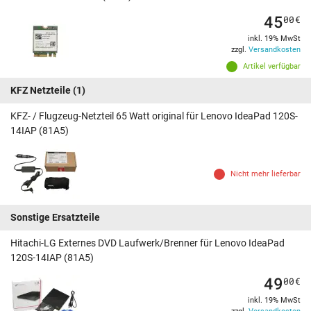
45
00
€
inkl. 19% MwSt
zzgl.
Versandkosten
Artikel verfügbar
KFZ Netzteile
(1)
KFZ- / Flugzeug-Netzteil 65 Watt original für Lenovo IdeaPad 120S-
14IAP (81A5)
Nicht mehr lieferbar
Sonstige Ersatzteile
Hitachi-LG Externes DVD Laufwerk/Brenner für Lenovo IdeaPad
120S-14IAP (81A5)
49
00
€
inkl. 19% MwSt