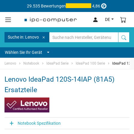
29.535 Bewertungen
4,86
DE
Suche in: Lenovo
Wählen Sie Ihr Gerät
Lenovo
Notebook
IdeaPad Serie
IdeaPad 100 Serie
IdeaPad 120S
Lenovo IdeaPad 120S-14IAP (81A5)
Ersatzteile
Notebook Spezifikation