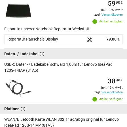
59
00
€
inkl. 19% MwSt
zzgl.
Versandkosten
Artikel verfügbar
Einbau in unserer Notebook Reparatur Werkstatt
Reparatur Pauschale Display
79.00 €
Daten- / Ladekabel
(1)
USB-C Daten- / Ladekabel schwarz 1,00m für Lenovo IdeaPad
120S-14IAP (81A5)
38
00
€
inkl. 19% MwSt
zzgl.
Versandkosten
Artikel verfügbar
Platinen
(1)
WLAN/Bluetooth Karte WLAN 802.11ac/abgn original für Lenovo
IdeaPad 120S-14IAP (81A5)