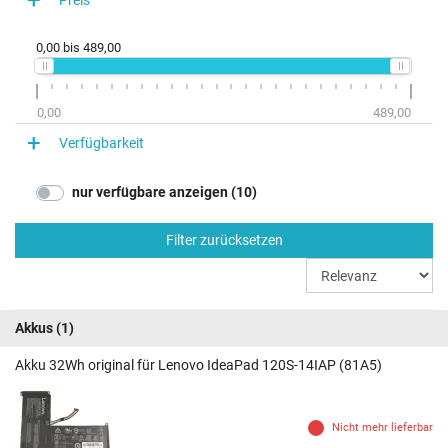
IdeaPad 120S-14IAP (81A500EDGE)
IdeaPad 120S-14IAP (81A500H9GE)
0,00
bis
489,00
IdeaPad 120S-14IAP (81A500HFGE)
0,00
489,00
Verfügbarkeit
nur verfügbare anzeigen (10)
Filter zurücksetzen
Akkus
(1)
Akku 32Wh original für Lenovo IdeaPad 120S-14IAP (81A5)
Nicht mehr lieferbar