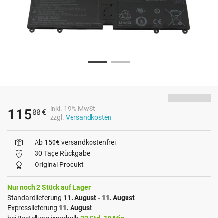
inkl. 19% MwSt
115
00
€
zzgl.
Versandkosten
Ab 150€ versandkostenfrei
30 Tage Rückgabe
Original Produkt
Nur noch 2 Stück auf Lager.
Standardlieferung
11. August - 11. August
Expresslieferung
11. August
bei Bestellung innerhalb
22 Std. 19 Min.