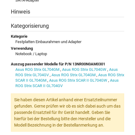
SATA-Adapter
Hinweis
Kategorisierung
Kategorie
Festplatten Einbaurahmen und Adapter
Verwendung
Notebook / Laptop
Auszug passender Modelle für P/N 13NR00N0AM0301
Asus ROG Strix GL704GM
,
Asus ROG Strix GL704GW
,
Asus
ROG Strix GL704GV
,
Asus ROG Strix GL704GM
,
Asus ROG Strix
SCAR II GL704GM
,
Asus ROG Strix SCAR II GL704GW
,
Asus
ROG Strix SCAR II GL704GV
Sie haben diesen Artikel anhand einer Ersatzteilnummer
gefunden. Gerne prüfen wir ob es sich dabei auch um das
passende Ersatzteil für Ihr Gerät handelt. Geben Sie
hierfür bei der Bestellung bitte den Hersteller und die
Modell Bezeichnung in der Bestellanmerkung an.