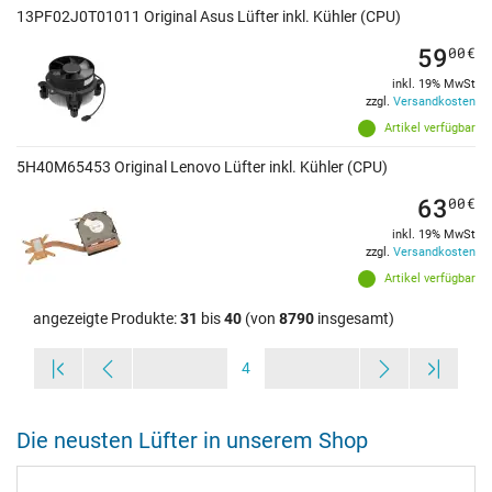
13PF02J0T01011 Original Asus Lüfter inkl. Kühler (CPU)
59
00
€
inkl. 19% MwSt
zzgl.
Versandkosten
Artikel verfügbar
5H40M65453 Original Lenovo Lüfter inkl. Kühler (CPU)
63
00
€
inkl. 19% MwSt
zzgl.
Versandkosten
Artikel verfügbar
angezeigte Produkte:
31
bis
40
(von
8790
insgesamt)
4
Die neusten Lüfter in unserem Shop