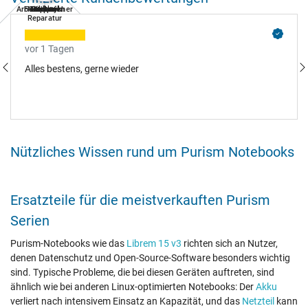
Arbeitsspeicher
Festplatten
Notebook
Tastatur
Netzteil
Display
Akkus
Lüfter
Reparatur
vor 1 Tagen
Alles bestens, gerne wieder
Nützliches Wissen rund um Purism Notebooks
Ersatzteile für die meistverkauften Purism
Serien
Purism-Notebooks wie das
Librem 15 v3
richten sich an Nutzer,
denen Datenschutz und Open-Source-Software besonders wichtig
sind. Typische Probleme, die bei diesen Geräten auftreten, sind
ähnlich wie bei anderen Linux-optimierten Notebooks: Der
Akku
verliert nach intensivem Einsatz an Kapazität, und das
Netzteil
kann