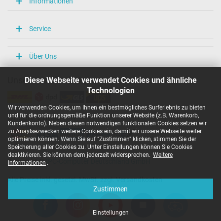
Informationen
Service
Über Uns
Diese Webseite verwendet Cookies und ähnliche
Unsere Versandarten
Technologien
Wir verwenden Cookies, um Ihnen ein bestmögliches Surferlebnis zu bieten
und für die ordnungsgemäße Funktion unserer Website (z.B. Warenkorb,
Unsere Zahlarten
Kundenkonto). Neben diesen notwendigen funktionalen Cookies setzen wir
zu Anaylsezwecken weitere Cookies ein, damit wir unsere Webseite weiter
optimieren können. Wenn Sie auf "Zustimmen" klicken, stimmen Sie der
Speicherung aller Cookies zu. Unter Einstellungen können Sie Cookies
deaktivieren. Sie können dem jederzeit widersprechen.
Weitere
Copyright ©
IPC-Computer Deutschland GmbH
Informationen
.
Alle Preise inkl. gesetzl. MwSt. zzgl. Versandkosten
Zustimmen
Einstellungen